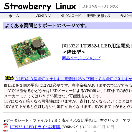
よくある質問とサポートのページです。
[#13932]
LT3932-1 LED用定
＜降圧型＞
商品ページにジャンプ
白LEDを３個点灯させます。電源は12Vを下回っても点灯できます
白LEDを３個の場合は12Vは必要です。多少余裕がありますので11Vでも
11Vで2A流せるかどうかはLEDメーカーによるVFの違い、LEDまでの
メーカーによっては12Vで2A流せない可能性もあります。
11Vになると暗くなる可能性はありますが、点灯しなくなるということは
10Vまで下がると点灯しない可能性が高くなります。9V位まで下がると
●データシート・ファイル (うまく表示されない場合は、右クリックしてフ
LT3932-1 LEDドライバ説明書
(896kバイト)
2021年 09月 18日