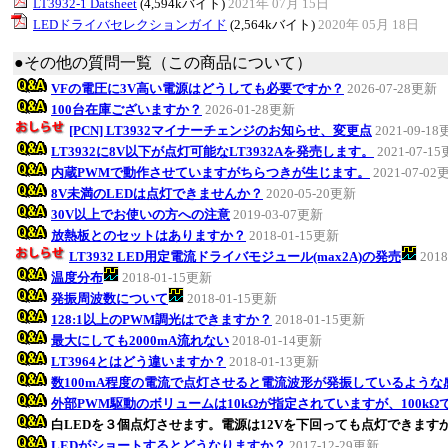
LT3932-1 Datsheet
(4,594kバイト)
2021年 07月 15日
LEDドライバセレクションガイド
(2,564kバイト)
2020年 05月 18日
●その他の質問一覧（この商品について）
VFの電圧に3V高い電源はどうしても必要ですか？
2026-07-28更新
100台在庫ございますか？
2026-01-28更新
[PCN] LT3932マイナーチェンジのお知らせ、変更点
2021-09-1
LT3932に8V以下が点灯可能なLT3932Aを発売します。
2021-07-1
内蔵PWMで動作させていますがちらつきが生じます。
2021-07-02
8V未満のLEDは点灯できませんか？
2020-05-20更新
30V以上でお使いの方への注意
2019-03-07更新
放熱板とのセットはありますか？
2018-01-15更新
LT3932 LED用定電流ドライバモジュール(max2A)の発売
201
温度分布
2018-01-15更新
発振周波数について
2018-01-15更新
128:1以上のPWM調光はできますか？
2018-01-15更新
最大にしても2000mA流れない
2018-01-14更新
LT3964とはどう違いますか？
2018-01-13更新
数100mA程度の電流で点灯させると電流波形が発振しているような
外部PWM駆動のボリュームは10kΩが指定されていますが、100k
白LEDを３個点灯させます。電源は12Vを下回っても点灯できます
LEDがショートするとどうなりますか？
2017-12-29更新