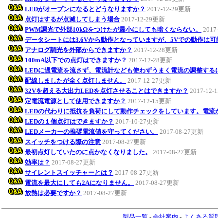
LEDがオープンになるとどうなりますか？
2017-12-29更新
点灯はするが点滅してしまう場合
2017-12-29更新
PWM調光で外部10kΩをつけたが最小にしても暗くならない。
2017
データシートには3.6Vから動作となっていますが、5Vでの動作は
アナログ調光を外部からできますか？
2017-12-28更新
100mA以下での点灯はできますか？
2017-12-28更新
LEDに過電流を流さず、電流計なども使わずうまく電流の調整する
配線しましたが全く点灯しません。
2017-12-27更新
32Vを超える大出力LEDを点灯させることはできますか？
2017-12
定電流電源として使用できますか？
2017-12-15更新
LEDの代わりに抵抗を負荷にして動作チェックをしています。電流
LEDの１個点灯はできますか？
2017-10-27更新
LEDメーカーの推奨電流値を守ってください。
2017-08-27更新
スイッチをつける際の注意
2017-08-27更新
最初点灯していたのに点かなくなりました。
2017-08-27更新
効率は？
2017-08-27更新
サイレントスイッチャーとは？
2017-08-27更新
電流を最大にしても2Aになりません。
2017-08-27更新
放熱は必要ですか？
2017-08-27更新
製品一覧
-
会社案内
-
よくある質