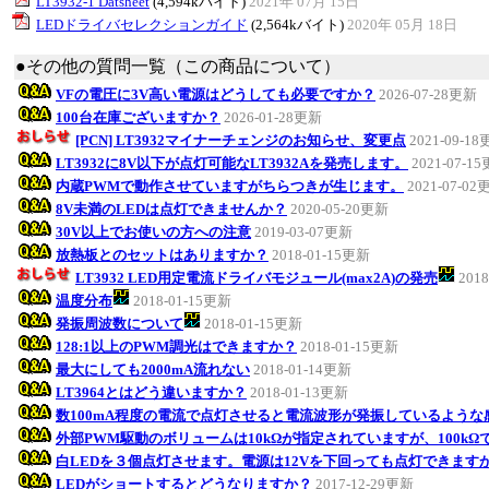
LT3932-1 Datsheet
(4,594kバイト)
2021年 07月 15日
LEDドライバセレクションガイド
(2,564kバイト)
2020年 05月 18日
●その他の質問一覧（この商品について）
VFの電圧に3V高い電源はどうしても必要ですか？
2026-07-28更新
100台在庫ございますか？
2026-01-28更新
[PCN] LT3932マイナーチェンジのお知らせ、変更点
2021-09-1
LT3932に8V以下が点灯可能なLT3932Aを発売します。
2021-07-1
内蔵PWMで動作させていますがちらつきが生じます。
2021-07-02
8V未満のLEDは点灯できませんか？
2020-05-20更新
30V以上でお使いの方への注意
2019-03-07更新
放熱板とのセットはありますか？
2018-01-15更新
LT3932 LED用定電流ドライバモジュール(max2A)の発売
201
温度分布
2018-01-15更新
発振周波数について
2018-01-15更新
128:1以上のPWM調光はできますか？
2018-01-15更新
最大にしても2000mA流れない
2018-01-14更新
LT3964とはどう違いますか？
2018-01-13更新
数100mA程度の電流で点灯させると電流波形が発振しているような
外部PWM駆動のボリュームは10kΩが指定されていますが、100k
白LEDを３個点灯させます。電源は12Vを下回っても点灯できます
LEDがショートするとどうなりますか？
2017-12-29更新