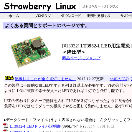
よくある質問とサポートのページです。
[#13932]
LT3932-1 LED用定
＜降圧型＞
商品ページにジャンプ
配線しましたが全く点灯しません。
2017-12-27更新
<<前のFAQ
|
この製品は一般的な白LEDですと直列３灯以上が必要です。VFの合計が7
ように１個に複数の素子が入ったLEDであれば１灯でも点灯可能です。
LEDの代わりにダミーで抵抗を入れてLEDが３灯つながったように見せ
負荷をLEDではなくダミーの抵抗でやると正しく動作しません。必ずLED
●データシート・ファイル (うまく表示されない場合は、右クリックしてフ
LT3932-1 LEDドライバ説明書
(896kバイト)
2021年 09月 18日