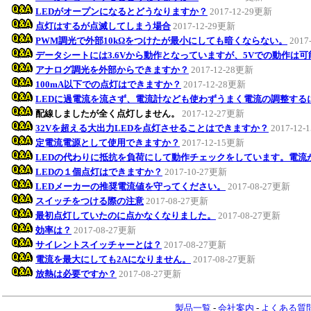
LEDがオープンになるとどうなりますか？
2017-12-29更新
点灯はするが点滅してしまう場合
2017-12-29更新
PWM調光で外部10kΩをつけたが最小にしても暗くならない。
2017
データシートには3.6Vから動作となっていますが、5Vでの動作は
アナログ調光を外部からできますか？
2017-12-28更新
100mA以下での点灯はできますか？
2017-12-28更新
LEDに過電流を流さず、電流計なども使わずうまく電流の調整する
配線しましたが全く点灯しません。
2017-12-27更新
32Vを超える大出力LEDを点灯させることはできますか？
2017-12
定電流電源として使用できますか？
2017-12-15更新
LEDの代わりに抵抗を負荷にして動作チェックをしています。電流
LEDの１個点灯はできますか？
2017-10-27更新
LEDメーカーの推奨電流値を守ってください。
2017-08-27更新
スイッチをつける際の注意
2017-08-27更新
最初点灯していたのに点かなくなりました。
2017-08-27更新
効率は？
2017-08-27更新
サイレントスイッチャーとは？
2017-08-27更新
電流を最大にしても2Aになりません。
2017-08-27更新
放熱は必要ですか？
2017-08-27更新
製品一覧
-
会社案内
-
よくある質