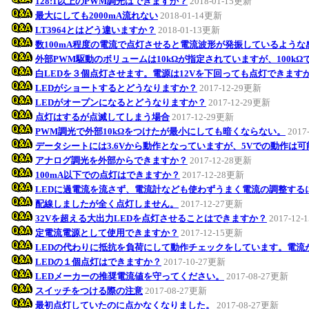
128:1以上のPWM調光はできますか？
2018-01-15更新
最大にしても2000mA流れない
2018-01-14更新
LT3964とはどう違いますか？
2018-01-13更新
数100mA程度の電流で点灯させると電流波形が発振しているような
外部PWM駆動のボリュームは10kΩが指定されていますが、100k
白LEDを３個点灯させます。電源は12Vを下回っても点灯できます
LEDがショートするとどうなりますか？
2017-12-29更新
LEDがオープンになるとどうなりますか？
2017-12-29更新
点灯はするが点滅してしまう場合
2017-12-29更新
PWM調光で外部10kΩをつけたが最小にしても暗くならない。
2017
データシートには3.6Vから動作となっていますが、5Vでの動作は
アナログ調光を外部からできますか？
2017-12-28更新
100mA以下での点灯はできますか？
2017-12-28更新
LEDに過電流を流さず、電流計なども使わずうまく電流の調整する
配線しましたが全く点灯しません。
2017-12-27更新
32Vを超える大出力LEDを点灯させることはできますか？
2017-12
定電流電源として使用できますか？
2017-12-15更新
LEDの代わりに抵抗を負荷にして動作チェックをしています。電流
LEDの１個点灯はできますか？
2017-10-27更新
LEDメーカーの推奨電流値を守ってください。
2017-08-27更新
スイッチをつける際の注意
2017-08-27更新
最初点灯していたのに点かなくなりました。
2017-08-27更新