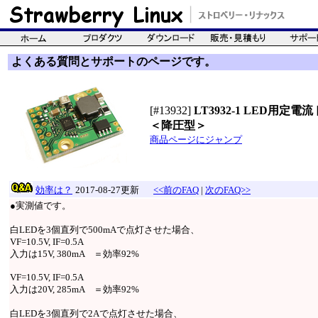
よくある質問とサポートのページです。
[#13932]
LT3932-1 LED用定
＜降圧型＞
商品ページにジャンプ
効率は？
2017-08-27更新
<<前のFAQ
|
次のFAQ>>
●実測値です。
白LEDを3個直列で500mAで点灯させた場合、
VF=10.5V, IF=0.5A
入力は15V, 380mA ＝効率92%
VF=10.5V, IF=0.5A
入力は20V, 285mA ＝効率92%
白LEDを3個直列で2Aで点灯させた場合、