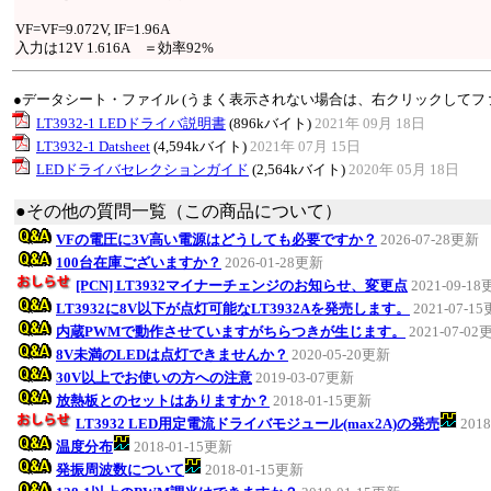
VF=VF=9.072V, IF=1.96A
入力は12V 1.616A ＝効率92%
●データシート・ファイル (うまく表示されない場合は、右クリックしてフ
LT3932-1 LEDドライバ説明書
(896kバイト)
2021年 09月 18日
LT3932-1 Datsheet
(4,594kバイト)
2021年 07月 15日
LEDドライバセレクションガイド
(2,564kバイト)
2020年 05月 18日
●その他の質問一覧（この商品について）
VFの電圧に3V高い電源はどうしても必要ですか？
2026-07-28更新
100台在庫ございますか？
2026-01-28更新
[PCN] LT3932マイナーチェンジのお知らせ、変更点
2021-09-1
LT3932に8V以下が点灯可能なLT3932Aを発売します。
2021-07-1
内蔵PWMで動作させていますがちらつきが生じます。
2021-07-02
8V未満のLEDは点灯できませんか？
2020-05-20更新
30V以上でお使いの方への注意
2019-03-07更新
放熱板とのセットはありますか？
2018-01-15更新
LT3932 LED用定電流ドライバモジュール(max2A)の発売
201
温度分布
2018-01-15更新
発振周波数について
2018-01-15更新