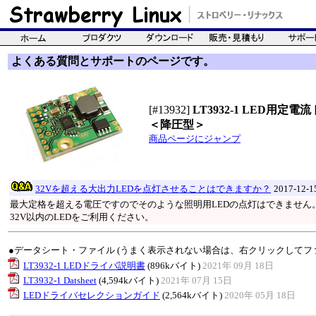
よくある質問とサポートのページです。
[#13932]
LT3932-1 LED用定
＜降圧型＞
商品ページにジャンプ
32Vを超える大出力LEDを点灯させることはできますか？
2017-12-
最大定格を超える電圧ですのでそのような照明用LEDの点灯はできません
32V以内のLEDをご利用ください。
●データシート・ファイル (うまく表示されない場合は、右クリックしてフ
LT3932-1 LEDドライバ説明書
(896kバイト)
2021年 09月 18日
LT3932-1 Datsheet
(4,594kバイト)
2021年 07月 15日
LEDドライバセレクションガイド
(2,564kバイト)
2020年 05月 18日