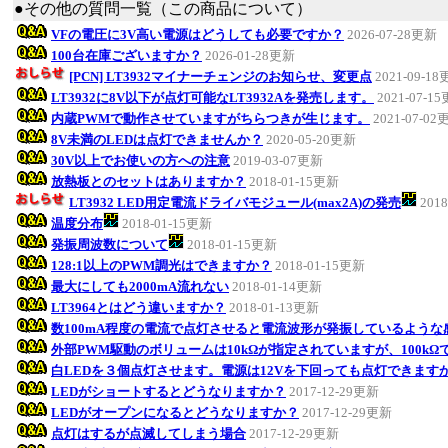
●その他の質問一覧（この商品について）
VFの電圧に3V高い電源はどうしても必要ですか？
2026-07-28更新
100台在庫ございますか？
2026-01-28更新
[PCN] LT3932マイナーチェンジのお知らせ、変更点
2021-09-1
LT3932に8V以下が点灯可能なLT3932Aを発売します。
2021-07-1
内蔵PWMで動作させていますがちらつきが生じます。
2021-07-02
8V未満のLEDは点灯できませんか？
2020-05-20更新
30V以上でお使いの方への注意
2019-03-07更新
放熱板とのセットはありますか？
2018-01-15更新
LT3932 LED用定電流ドライバモジュール(max2A)の発売
201
温度分布
2018-01-15更新
発振周波数について
2018-01-15更新
128:1以上のPWM調光はできますか？
2018-01-15更新
最大にしても2000mA流れない
2018-01-14更新
LT3964とはどう違いますか？
2018-01-13更新
数100mA程度の電流で点灯させると電流波形が発振しているような
外部PWM駆動のボリュームは10kΩが指定されていますが、100k
白LEDを３個点灯させます。電源は12Vを下回っても点灯できます
LEDがショートするとどうなりますか？
2017-12-29更新
LEDがオープンになるとどうなりますか？
2017-12-29更新
点灯はするが点滅してしまう場合
2017-12-29更新