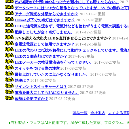
PWM調光で外部10kΩをつけたが最小にしても暗くならない。
2017
データシートには3.6Vから動作となっていますが、5Vでの動作は
アナログ調光を外部からできますか？
2017-12-28更新
100mA以下での点灯はできますか？
2017-12-28更新
LEDに過電流を流さず、電流計なども使わずうまく電流の調整する
配線しましたが全く点灯しません。
2017-12-27更新
32Vを超える大出力LEDを点灯させることはできますか？
2017-12
定電流電源として使用できますか？
2017-12-15更新
LEDの代わりに抵抗を負荷にして動作チェックをしています。電流
LEDの１個点灯はできますか？
2017-10-27更新
LEDメーカーの推奨電流値を守ってください。
2017-08-27更新
スイッチをつける際の注意
2017-08-27更新
最初点灯していたのに点かなくなりました。
2017-08-27更新
効率は？
2017-08-27更新
サイレントスイッチャーとは？
2017-08-27更新
電流を最大にしても2Aになりません。
2017-08-27更新
放熱は必要ですか？
2017-08-27更新
製品一覧
-
会社案内
-
よくある質
●当社製品・ウェブはAI不使用です。AIが生成した文章、プログラム