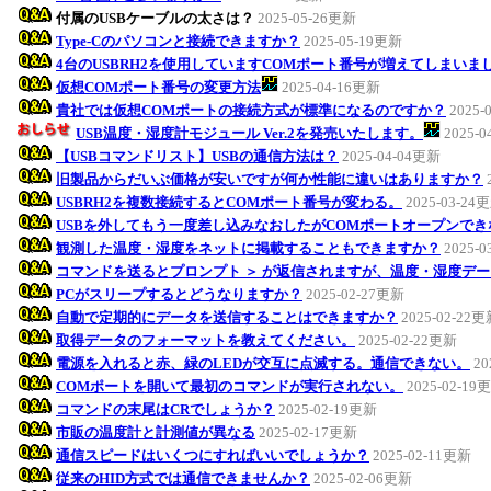
付属のUSBケーブルの太さは？
2025-05-26更新
Type-Cのパソコンと接続できますか？
2025-05-19更新
4台のUSBRH2を使用していますCOMポート番号が増えてしまい
仮想COMポート番号の変更方法
2025-04-16更新
貴社では仮想COMポートの接続方式が標準になるのですか？
2025-
USB温度・湿度計モジュール Ver.2を発売いたします。
2025-
【USBコマンドリスト】USBの通信方法は？
2025-04-04更新
旧製品からだいぶ価格が安いですが何か性能に違いはありますか？
USBRH2を複数接続するとCOMポート番号が変わる。
2025-03-24
USBを外してもう一度差し込みなおしたがCOMポートオープンでき
観測した温度・湿度をネットに掲載することもできますか？
2025-
コマンドを送るとプロンプト ＞ が返信されますが、温度・湿度デー
PCがスリープするとどうなりますか？
2025-02-27更新
自動で定期的にデータを送信することはできますか？
2025-02-22
取得データのフォーマットを教えてください。
2025-02-22更新
電源を入れると赤、緑のLEDが交互に点滅する。通信できない。
20
COMポートを開いて最初のコマンドが実行されない。
2025-02-19
コマンドの末尾はCRでしょうか？
2025-02-19更新
市販の温度計と計測値が異なる
2025-02-17更新
通信スピードはいくつにすればいいでしょうか？
2025-02-11更新
従来のHID方式では通信できませんか？
2025-02-06更新