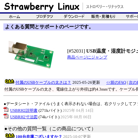
よくある質問とサポートのページです。
[#52031]
USB温度・湿度計モジュ
商品ページにジャンプ
付属のUSBケーブルの太さは？
2025-05-26更新
<<前のFAQ
|
次のF
付属のUSBケーブルの太さ、電線仕上がり外径は約4.3mmです。ケーブル長
●データシート・ファイル (うまく表示されない場合は、右クリックしてフ
USBRH2説明書
(271kバイト)
2025年 04月 14日
USBRH2寸法図
(74kバイト)
2025年 08月 06日
●その他の質問一覧（この商品について）
100台在庫ございますか？
2025-10-07更新