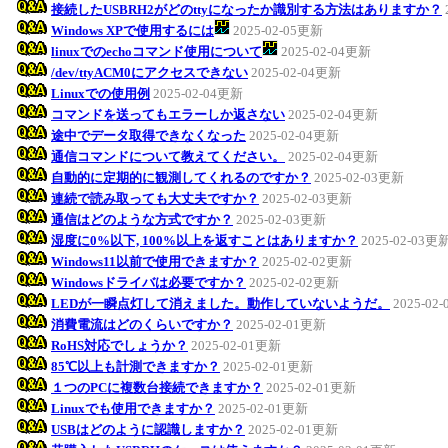
接続したUSBRH2がどのttyになったか識別する方法はありますか？
Windows XPで使用するには
2025-02-05更新
linuxでのechoコマンド使用について
2025-02-04更新
/dev/ttyACM0にアクセスできない
2025-02-04更新
Linuxでの使用例
2025-02-04更新
コマンドを送ってもエラーしか返さない
2025-02-04更新
途中でデータ取得できなくなった
2025-02-04更新
通信コマンドについて教えてください。
2025-02-04更新
自動的に定期的に観測してくれるのですか？
2025-02-03更新
連続で読み取っても大丈夫ですか？
2025-02-03更新
通信はどのような方式ですか？
2025-02-03更新
湿度に0%以下, 100%以上を返すことはありますか？
2025-02-03更
Windows11以前で使用できますか？
2025-02-02更新
Windowsドライバは必要ですか？
2025-02-02更新
LEDが一瞬点灯して消えました。動作していないようだ。
2025-02
消費電流はどのくらいですか？
2025-02-01更新
RoHS対応でしょうか？
2025-02-01更新
85℃以上も計測できますか？
2025-02-01更新
１つのPCに複数台接続できますか？
2025-02-01更新
Linuxでも使用できますか？
2025-02-01更新
USBはどのように認識しますか？
2025-02-01更新