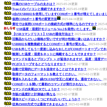
付属のUSBケーブルの太さは？
2025-05-26更新
Type-Cのパソコンと接続できますか？
2025-05-19更新
4台のUSBRH2を使用していますCOMポート番号が増えてしまい
仮想COMポート番号の変更方法
2025-04-16更新
貴社では仮想COMポートの接続方式が標準になるのですか？
2025-
USB温度・湿度計モジュール Ver.2を発売いたします。
2025-
【USBコマンドリスト】USBの通信方法は？
2025-04-04更新
旧製品からだいぶ価格が安いですが何か性能に違いはありますか？
USBRH2を複数接続するとCOMポート番号が変わる。
2025-03-24
USBを外してもう一度差し込みなおしたがCOMポートオープンでき
観測した温度・湿度をネットに掲載することもできますか？
2025-
コマンドを送るとプロンプト ＞ が返信されますが、温度・湿度デー
PCがスリープするとどうなりますか？
2025-02-27更新
自動で定期的にデータを送信することはできますか？
2025-02-22
取得データのフォーマットを教えてください。
2025-02-22更新
電源を入れると赤、緑のLEDが交互に点滅する。通信できない。
20
COMポートを開いて最初のコマンドが実行されない。
2025-02-19
コマンドの末尾はCRでしょうか？
2025-02-19更新
市販の温度計と計測値が異なる
2025-02-17更新
通信スピードはいくつにすればいいでしょうか？
2025-02-11更新
従来のHID方式では通信できませんか？
2025-02-06更新