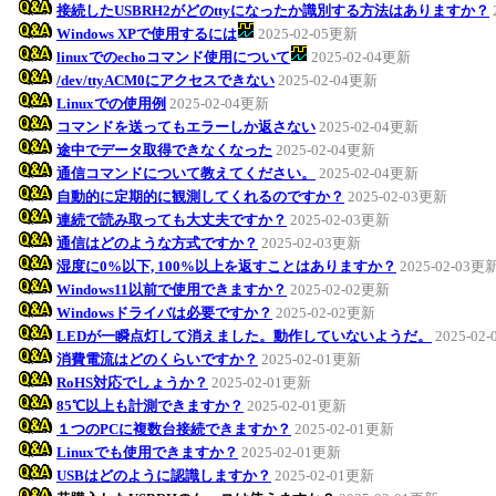
接続したUSBRH2がどのttyになったか識別する方法はありますか？
Windows XPで使用するには
2025-02-05更新
linuxでのechoコマンド使用について
2025-02-04更新
/dev/ttyACM0にアクセスできない
2025-02-04更新
Linuxでの使用例
2025-02-04更新
コマンドを送ってもエラーしか返さない
2025-02-04更新
途中でデータ取得できなくなった
2025-02-04更新
通信コマンドについて教えてください。
2025-02-04更新
自動的に定期的に観測してくれるのですか？
2025-02-03更新
連続で読み取っても大丈夫ですか？
2025-02-03更新
通信はどのような方式ですか？
2025-02-03更新
湿度に0%以下, 100%以上を返すことはありますか？
2025-02-03更
Windows11以前で使用できますか？
2025-02-02更新
Windowsドライバは必要ですか？
2025-02-02更新
LEDが一瞬点灯して消えました。動作していないようだ。
2025-02
消費電流はどのくらいですか？
2025-02-01更新
RoHS対応でしょうか？
2025-02-01更新
85℃以上も計測できますか？
2025-02-01更新
１つのPCに複数台接続できますか？
2025-02-01更新
Linuxでも使用できますか？
2025-02-01更新
USBはどのように認識しますか？
2025-02-01更新