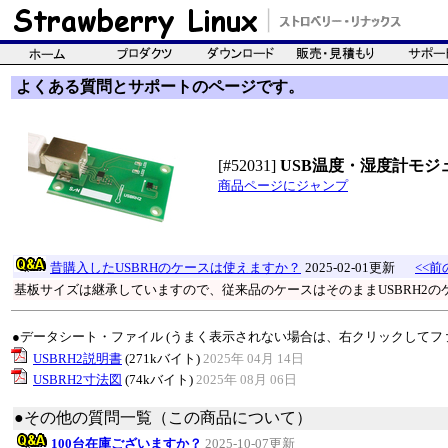
よくある質問とサポートのページです。
[#52031]
USB温度・湿度計モジュ
商品ページにジャンプ
昔購入したUSBRHのケースは使えますか？
2025-02-01更新
<<前
基板サイズは継承していますので、従来品のケースはそのままUSBRH2
●データシート・ファイル (うまく表示されない場合は、右クリックしてフ
USBRH2説明書
(271kバイト)
2025年 04月 14日
USBRH2寸法図
(74kバイト)
2025年 08月 06日
●その他の質問一覧（この商品について）
100台在庫ございますか？
2025-10-07更新