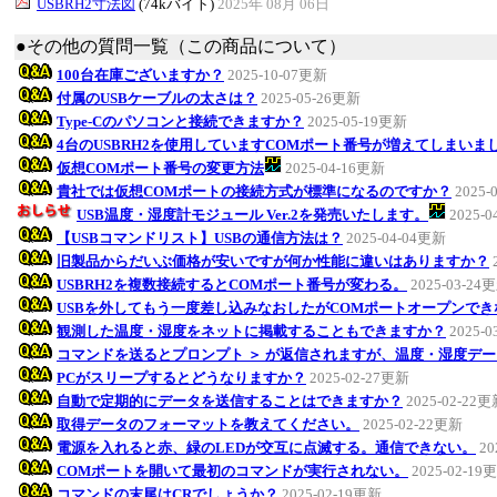
USBRH2寸法図
(74kバイト)
2025年 08月 06日
●その他の質問一覧（この商品について）
100台在庫ございますか？
2025-10-07更新
付属のUSBケーブルの太さは？
2025-05-26更新
Type-Cのパソコンと接続できますか？
2025-05-19更新
4台のUSBRH2を使用していますCOMポート番号が増えてしまい
仮想COMポート番号の変更方法
2025-04-16更新
貴社では仮想COMポートの接続方式が標準になるのですか？
2025-
USB温度・湿度計モジュール Ver.2を発売いたします。
2025-
【USBコマンドリスト】USBの通信方法は？
2025-04-04更新
旧製品からだいぶ価格が安いですが何か性能に違いはありますか？
USBRH2を複数接続するとCOMポート番号が変わる。
2025-03-24
USBを外してもう一度差し込みなおしたがCOMポートオープンでき
観測した温度・湿度をネットに掲載することもできますか？
2025-
コマンドを送るとプロンプト ＞ が返信されますが、温度・湿度デー
PCがスリープするとどうなりますか？
2025-02-27更新
自動で定期的にデータを送信することはできますか？
2025-02-22
取得データのフォーマットを教えてください。
2025-02-22更新
電源を入れると赤、緑のLEDが交互に点滅する。通信できない。
20
COMポートを開いて最初のコマンドが実行されない。
2025-02-19
コマンドの末尾はCRでしょうか？
2025-02-19更新