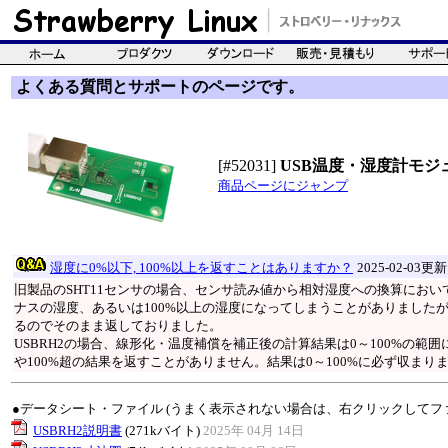
よくある質問とサポートのページです。
[#52031]
USB温度・湿度計モジュ
商品ページにジャンプ
湿度に0%以下, 100%以上を返すことはありますか？
2025-02-03更新
旧製品のSHT11センサの場合、センサ読み値から相対湿度への換算にお
ナスの湿度、あるいは100%以上の湿度になってしまうことがありました
るのでそのまま返しておりました。
USBRH2の場合、線形化・温度補償を補正後の計算結果は0～100%の
や100%超の結果を返すことがありません。結果は0～100%に必ず収まり
●データシート・ファイル (うまく表示されない場合は、右クリックしてフ
USBRH2説明書
(271kバイト)
2025年 04月 14日