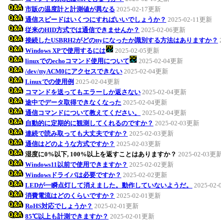
市販の温度計と計測値が異なる
2025-02-17更新
通信スピードはいくつにすればいいでしょうか？
2025-02-11更新
従来のHID方式では通信できませんか？
2025-02-06更新
接続したUSBRH2がどのttyになったか識別する方法はありますか？
Windows XPで使用するには
2025-02-05更新
linuxでのechoコマンド使用について
2025-02-04更新
/dev/ttyACM0にアクセスできない
2025-02-04更新
Linuxでの使用例
2025-02-04更新
コマンドを送ってもエラーしか返さない
2025-02-04更新
途中でデータ取得できなくなった
2025-02-04更新
通信コマンドについて教えてください。
2025-02-04更新
自動的に定期的に観測してくれるのですか？
2025-02-03更新
連続で読み取っても大丈夫ですか？
2025-02-03更新
通信はどのような方式ですか？
2025-02-03更新
湿度に0%以下, 100%以上を返すことはありますか？
2025-02-03更
Windows11以前で使用できますか？
2025-02-02更新
Windowsドライバは必要ですか？
2025-02-02更新
LEDが一瞬点灯して消えました。動作していないようだ。
2025-02
消費電流はどのくらいですか？
2025-02-01更新
RoHS対応でしょうか？
2025-02-01更新
85℃以上も計測できますか？
2025-02-01更新