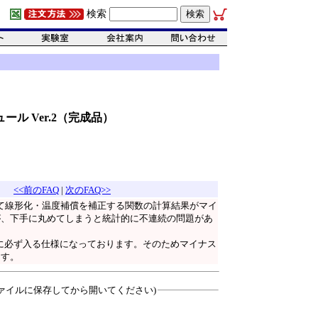
検索
ール Ver.2（完成品）
<<前のFAQ
|
次のFAQ>>
いて線形化・温度補償を補正する関数の計算結果がマイ
が、下手に丸めてしまうと統計的に不連続の問題があ
範囲に必ず入る仕様になっております。そのためマイナス
ます。
ァイルに保存してから開いてください)