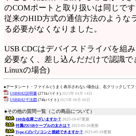
のCOMポートと取り扱いは同じです
従来のHID方式の通信方法のようなラ
る必要がなくなりました。
USB CDCはデバイスドライバを
必要なく、差し込んだだけで認識できます。
Linuxの場合)
●データシート・ファイル (うまく表示されない場合は、右クリックしてフ
USBRH2説明書
(271kバイト)
2025年 04月 14日
USBRH2寸法図
(74kバイト)
2025年 08月 06日
●その他の質問一覧（この商品について）
100台在庫ございますか？
2025-10-07更新
付属のUSBケーブルの太さは？
2025-05-26更新
Type-Cのパソコンと接続できますか？
2025-05-19更新