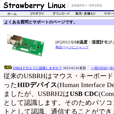
よくある質問とサポートのページです。
[#52031]
USB温度・湿度計モジュ
商品ページにジャンプ
USBはどのように認識しますか？
2025-02-01更新
<<前のFAQ
|
次
従来のUSBRHはマウス・キーボー
った
HIDデバイス
(Human Interfa
ましたが、USBRH2は
USB CDC
(Comm
として認識します。そのためパソコ
トとして認識、通信することができ