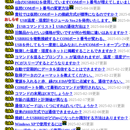
4台のUSBRH2を使用していますCOMポート番号が増えてしまい
仮想COMポート番号の変更方法
2025-04-16更新
貴社では仮想COMポートの接続方式が標準になるのですか？
2025-
USB温度・湿度計モジュール Ver.2を発売いたします。
2025-
【USBコマンドリスト】USBの通信方法は？
2025-04-04更新
旧製品からだいぶ価格が安いですが何か性能に違いはありますか？
USBRH2を複数接続するとCOMポート番号が変わる。
2025-03-24
USBを外してもう一度差し込みなおしたがCOMポートオープンでき
観測した温度・湿度をネットに掲載することもできますか？
2025-
コマンドを送るとプロンプト ＞ が返信されますが、温度・湿度デー
PCがスリープするとどうなりますか？
2025-02-27更新
自動で定期的にデータを送信することはできますか？
2025-02-22
取得データのフォーマットを教えてください。
2025-02-22更新
電源を入れると赤、緑のLEDが交互に点滅する。通信できない。
20
COMポートを開いて最初のコマンドが実行されない。
2025-02-19
コマンドの末尾はCRでしょうか？
2025-02-19更新
市販の温度計と計測値が異なる
2025-02-17更新
通信スピードはいくつにすればいいでしょうか？
2025-02-11更新
従来のHID方式では通信できませんか？
2025-02-06更新
接続したUSBRH2がどのttyになったか識別する方法はありますか？
Windows XPで使用するには
2025-02-05更新