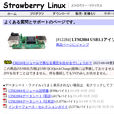
よくある質問とサポートのページです。
[#12284]
LTM2884 USB1.
商品ページにジャンプ
CH224モジュールで異なる電圧を出せるでしょうか？
2023-06-08
この商品のUSB出力側はUSB QC(QuickCharge)規格には準拠しておりま
20Vを出すことはできません。何を接続しても5Vのみしか出せません。
●データシート・ファイル (うまく表示されない場合は、右クリックしてフ
LTM2884モジュール説明書
(839kバイト)
2014年 09月 28日
LTM2884データシート [英語]
(417kバイト)
2014年 09月 26日
LTM2884データシート [日本語]
(1,075kバイト)
2014年 07月 01日
インターフェース・セレクションガイド
(3,573kバイト)
2023年 06月 1