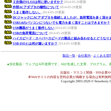
２次側のVLO2は何に使いますか？
2014-05-29更新
外部ACアダプタの極性について
2014-05-29更新
うまく動作しない。
2014-05-29更新
DCジャックにACアダプタを接続しましたが、負荷電流を多く流せ
USB3.0のパソコンにつないでも電力を多く流すことはできますか？
USB機器がうまく動作しない
2014-05-29更新
USBの負荷電流について
2014-05-29更新
ハイスピード・スーパースピードの製品と組み合わせるとどうなり
USB-ISOとは何が違いますか？
2014-05-10更新
製品一覧
-
会社案内
-
よくある質
●当社製品・ウェブはAI不使用です。AIが生成した文章、プログラム
出版社・マスコミ関係・SNS企業や
本Webサイトの内容を営利企業が掲載する場合は有料無料
Copyright 2003-2026
© Strawberry L