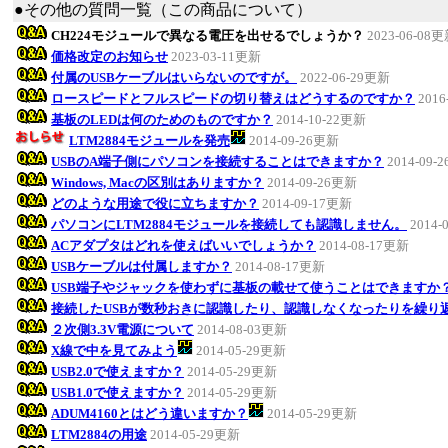
●その他の質問一覧（この商品について）
CH224モジュールで異なる電圧を出せるでしょうか？
2023-06-08
価格改定のお知らせ
2023-03-11更新
付属のUSBケーブルはいらないのですが。
2022-06-29更新
ロースピードとフルスピードの切り替えはどうするのですか？
2016
基板のLEDは何のためのものですか？
2014-10-22更新
LTM2884モジュールを発売
2014-09-26更新
USBのA端子側にパソコンを接続することはできますか？
2014-09-
Windows, Macの区別はありますか？
2014-09-26更新
どのような用途で役に立ちますか？
2014-09-17更新
パソコンにLTM2884モジュールを接続しても認識しません。
2014-
ACアダプタはどれを使えばいいでしょうか？
2014-08-17更新
USBケーブルは付属しますか？
2014-08-17更新
USB端子やジャックを使わずに基板の載せて使うことはできますか
接続したUSBが数秒おきに認識したり、認識しなくなったりを繰り
２次側3.3V電源について
2014-08-03更新
X線で中を見てみよう
2014-05-29更新
USB2.0で使えますか？
2014-05-29更新
USB1.0で使えますか？
2014-05-29更新
ADUM4160とはどう違いますか？
2014-05-29更新
LTM2884の用途
2014-05-29更新