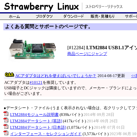
よくある質問とサポートのページです。
[#12284]
LTM2884 USB1.
商品ページにジャンプ
ACアダプタはどれを使えばいいでしょうか？
2014-08-17更新
<<
ACアダプタは
#10121
を推奨しています。
USB端子とDCジャックは隣接していますので、メーカー・ブランドによ
い場合がございます。
●データシート・ファイル (うまく表示されない場合は、右クリックしてフ
LTM2884モジュール説明書
(839kバイト)
2014年 09月 28日
LTM2884データシート [英語]
(417kバイト)
2014年 09月 26日
LTM2884データシート [日本語]
(1,075kバイト)
2014年 07月 01日
インターフェース・セレクションガイド
(3,573kバイト)
2023年 06月 1