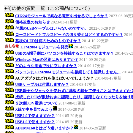
●その他の質問一覧（この商品について）
CH224モジュールで異なる電圧を出せるでしょうか？
2023-06-08
価格改定のお知らせ
2023-03-11更新
付属のUSBケーブルはいらないのですが。
2022-06-29更新
ロースピードとフルスピードの切り替えはどうするのですか？
2016
基板のLEDは何のためのものですか？
2014-10-22更新
LTM2884モジュールを発売
2014-09-26更新
USBのA端子側にパソコンを接続することはできますか？
2014-09-
Windows, Macの区別はありますか？
2014-09-26更新
どのような用途で役に立ちますか？
2014-09-17更新
パソコンにLTM2884モジュールを接続しても認識しません。
2014-
ACアダプタはどれを使えばいいでしょうか？
2014-08-17更新
USBケーブルは付属しますか？
2014-08-17更新
USB端子やジャックを使わずに基板の載せて使うことはできますか
接続したUSBが数秒おきに認識したり、認識しなくなったりを繰り
２次側3.3V電源について
2014-08-03更新
X線で中を見てみよう
2014-05-29更新
USB2.0で使えますか？
2014-05-29更新
USB1.0で使えますか？
2014-05-29更新
ADUM4160とはどう違いますか？
2014-05-29更新