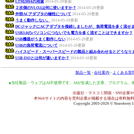
LTM2884の用途
2014-05-29更新
２次側のVLO2は何に使いますか？
2014-05-29更新
外部ACアダプタの極性について
2014-05-29更新
うまく動作しない。
2014-05-29更新
DCジャックにACアダプタを接続しましたが、負荷電流を多く流せ
USB3.0のパソコンにつないでも電力を多く流すことはできますか？
USB機器がうまく動作しない
2014-05-29更新
USBの負荷電流について
2014-05-29更新
ハイスピード・スーパースピードの製品と組み合わせるとどうなり
USB-ISOとは何が違いますか？
2014-05-10更新
製品一覧
-
会社案内
-
よくある質
●当社製品・ウェブはAI不使用です。AIが生成した文章、プログラム
出版社・マスコミ関係・SNS企業や
本Webサイトの内容を営利企業が掲載する場合は有料無料
Copyright 2003-2026
© Strawberry L