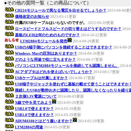
●その他の質問一覧（この商品について）
CH224モジュールで異なる電圧を出せるでしょうか？
2023-06-08
価格改定のお知らせ
2023-03-11更新
付属のUSBケーブルはいらないのですが。
2022-06-29更新
ロースピードとフルスピードの切り替えはどうするのですか？
2016
基板のLEDは何のためのものですか？
2014-10-22更新
LTM2884モジュールを発売
2014-09-26更新
USBのA端子側にパソコンを接続することはできますか？
2014-09-
Windows, Macの区別はありますか？
2014-09-26更新
どのような用途で役に立ちますか？
2014-09-17更新
パソコンにLTM2884モジュールを接続しても認識しません。
2014-
ACアダプタはどれを使えばいいでしょうか？
2014-08-17更新
USBケーブルは付属しますか？
2014-08-17更新
USB端子やジャックを使わずに基板の載せて使うことはできますか
接続したUSBが数秒おきに認識したり、認識しなくなったりを繰り
２次側3.3V電源について
2014-08-03更新
X線で中を見てみよう
2014-05-29更新
USB2.0で使えますか？
2014-05-29更新
USB1.0で使えますか？
2014-05-29更新
ADUM4160とはどう違いますか？
2014-05-29更新
LTM2884の用途
2014-05-29更新