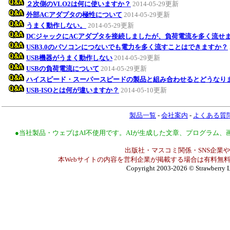
２次側のVLO2は何に使いますか？
2014-05-29更新
外部ACアダプタの極性について
2014-05-29更新
うまく動作しない。
2014-05-29更新
DCジャックにACアダプタを接続しましたが、負荷電流を多く流せ
USB3.0のパソコンにつないでも電力を多く流すことはできますか？
USB機器がうまく動作しない
2014-05-29更新
USBの負荷電流について
2014-05-29更新
ハイスピード・スーパースピードの製品と組み合わせるとどうなり
USB-ISOとは何が違いますか？
2014-05-10更新
製品一覧
-
会社案内
-
よくある質
●当社製品・ウェブはAI不使用です。AIが生成した文章、プログラム
出版社・マスコミ関係・SNS企業や
本Webサイトの内容を営利企業が掲載する場合は有料無料
Copyright 2003-2026
© Strawberry L