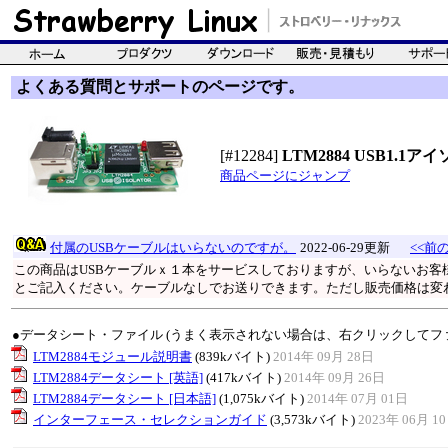
よくある質問とサポートのページです。
[#12284]
LTM2884 USB1.
商品ページにジャンプ
付属のUSBケーブルはいらないのですが。
2022-06-29更新
<<前の
この商品はUSBケーブルｘ１本をサービスしておりますが、いらないお客様
とご記入ください。ケーブルなしでお送りできます。ただし販売価格は変
●データシート・ファイル (うまく表示されない場合は、右クリックしてフ
LTM2884モジュール説明書
(839kバイト)
2014年 09月 28日
LTM2884データシート [英語]
(417kバイト)
2014年 09月 26日
LTM2884データシート [日本語]
(1,075kバイト)
2014年 07月 01日
インターフェース・セレクションガイド
(3,573kバイト)
2023年 06月 1