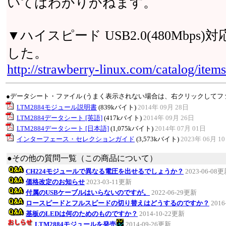
いてはわかりかねます。
▼ハイスピード USB2.0(480Mbp
した。
http://strawberry-linux.com/catalog/ite
●データシート・ファイル (うまく表示されない場合は、右クリックしてフ
LTM2884モジュール説明書
(839kバイト)
2014年 09月 28日
LTM2884データシート [英語]
(417kバイト)
2014年 09月 26日
LTM2884データシート [日本語]
(1,075kバイト)
2014年 07月 01日
インターフェース・セレクションガイド
(3,573kバイト)
2023年 06月 1
●その他の質問一覧（この商品について）
CH224モジュールで異なる電圧を出せるでしょうか？
2023-06-08
価格改定のお知らせ
2023-03-11更新
付属のUSBケーブルはいらないのですが。
2022-06-29更新
ロースピードとフルスピードの切り替えはどうするのですか？
2016
基板のLEDは何のためのものですか？
2014-10-22更新
LTM2884モジュールを発売
2014-09-26更新