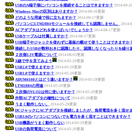
USBのA端子側にパソコンを接続することはできますか？
2014-09-
Windows, Macの区別はありますか？
2014-09-26更新
どのような用途で役に立ちますか？
2014-09-17更新
パソコンにLTM2884モジュールを接続しても認識しません。
2014-
ACアダプタはどれを使えばいいでしょうか？
2014-08-17更新
USBケーブルは付属しますか？
2014-08-17更新
USB端子やジャックを使わずに基板の載せて使うことはできますか
接続したUSBが数秒おきに認識したり、認識しなくなったりを繰り
２次側3.3V電源について
2014-08-03更新
X線で中を見てみよう
2014-05-29更新
USB2.0で使えますか？
2014-05-29更新
USB1.0で使えますか？
2014-05-29更新
ADUM4160とはどう違いますか？
2014-05-29更新
LTM2884の用途
2014-05-29更新
２次側のVLO2は何に使いますか？
2014-05-29更新
外部ACアダプタの極性について
2014-05-29更新
うまく動作しない。
2014-05-29更新
DCジャックにACアダプタを接続しましたが、負荷電流を多く流せ
USB3.0のパソコンにつないでも電力を多く流すことはできますか？
USB機器がうまく動作しない
2014-05-29更新
USBの負荷電流について
2014-05-29更新