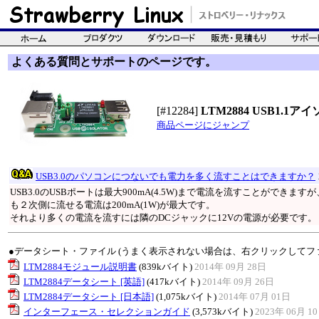
よくある質問とサポートのページです。
[#12284]
LTM2884 USB1.
商品ページにジャンプ
USB3.0のパソコンにつないでも電力を多く流すことはできますか？
USB3.0のUSBポートは最大900mA(4.5W)まで電流を流すことができますが、こ
も２次側に流せる電流は200mA(1W)が最大です。
それより多くの電流を流すには隣のDCジャックに12Vの電源が必要です。
●データシート・ファイル (うまく表示されない場合は、右クリックしてフ
LTM2884モジュール説明書
(839kバイト)
2014年 09月 28日
LTM2884データシート [英語]
(417kバイト)
2014年 09月 26日
LTM2884データシート [日本語]
(1,075kバイト)
2014年 07月 01日
インターフェース・セレクションガイド
(3,573kバイト)
2023年 06月 1