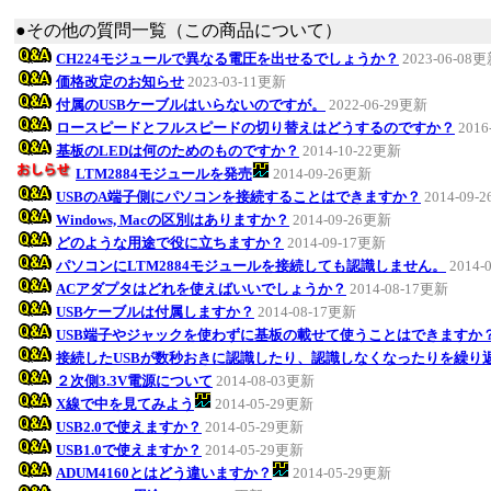
●その他の質問一覧（この商品について）
CH224モジュールで異なる電圧を出せるでしょうか？
2023-06-08
価格改定のお知らせ
2023-03-11更新
付属のUSBケーブルはいらないのですが。
2022-06-29更新
ロースピードとフルスピードの切り替えはどうするのですか？
2016
基板のLEDは何のためのものですか？
2014-10-22更新
LTM2884モジュールを発売
2014-09-26更新
USBのA端子側にパソコンを接続することはできますか？
2014-09-
Windows, Macの区別はありますか？
2014-09-26更新
どのような用途で役に立ちますか？
2014-09-17更新
パソコンにLTM2884モジュールを接続しても認識しません。
2014-
ACアダプタはどれを使えばいいでしょうか？
2014-08-17更新
USBケーブルは付属しますか？
2014-08-17更新
USB端子やジャックを使わずに基板の載せて使うことはできますか
接続したUSBが数秒おきに認識したり、認識しなくなったりを繰り
２次側3.3V電源について
2014-08-03更新
X線で中を見てみよう
2014-05-29更新
USB2.0で使えますか？
2014-05-29更新
USB1.0で使えますか？
2014-05-29更新
ADUM4160とはどう違いますか？
2014-05-29更新