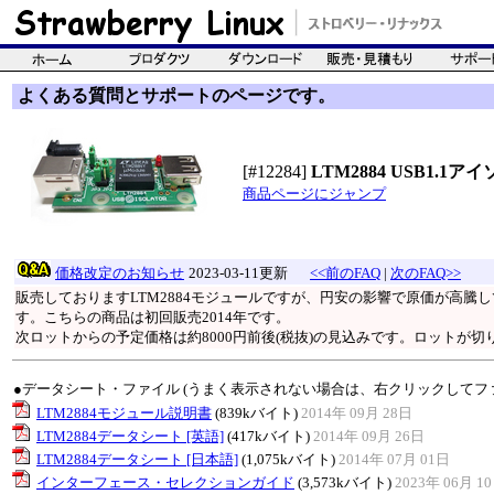
よくある質問とサポートのページです。
[#12284]
LTM2884 USB1.
商品ページにジャンプ
価格改定のお知らせ
2023-03-11更新
<<前のFAQ
|
次のFAQ>>
販売しておりますLTM2884モジュールですが、円安の影響で原価が高騰
す。こちらの商品は初回販売2014年です。
次ロットからの予定価格は約8000円前後(税抜)の見込みです。ロットが切
●データシート・ファイル (うまく表示されない場合は、右クリックしてフ
LTM2884モジュール説明書
(839kバイト)
2014年 09月 28日
LTM2884データシート [英語]
(417kバイト)
2014年 09月 26日
LTM2884データシート [日本語]
(1,075kバイト)
2014年 07月 01日
インターフェース・セレクションガイド
(3,573kバイト)
2023年 06月 1