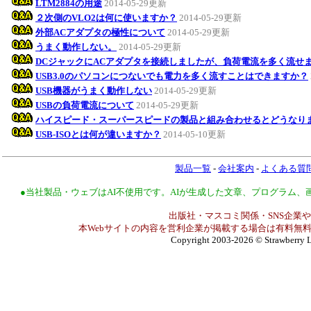
LTM2884の用途
2014-05-29更新
２次側のVLO2は何に使いますか？
2014-05-29更新
外部ACアダプタの極性について
2014-05-29更新
うまく動作しない。
2014-05-29更新
DCジャックにACアダプタを接続しましたが、負荷電流を多く流せ
USB3.0のパソコンにつないでも電力を多く流すことはできますか？
USB機器がうまく動作しない
2014-05-29更新
USBの負荷電流について
2014-05-29更新
ハイスピード・スーパースピードの製品と組み合わせるとどうなり
USB-ISOとは何が違いますか？
2014-05-10更新
製品一覧
-
会社案内
-
よくある質
●当社製品・ウェブはAI不使用です。AIが生成した文章、プログラム
出版社・マスコミ関係・SNS企業や
本Webサイトの内容を営利企業が掲載する場合は有料無料
Copyright 2003-2026
© Strawberry L