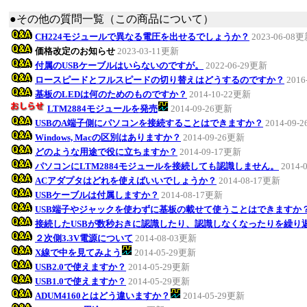
●その他の質問一覧（この商品について）
CH224モジュールで異なる電圧を出せるでしょうか？
2023-06-08
価格改定のお知らせ
2023-03-11更新
付属のUSBケーブルはいらないのですが。
2022-06-29更新
ロースピードとフルスピードの切り替えはどうするのですか？
2016
基板のLEDは何のためのものですか？
2014-10-22更新
LTM2884モジュールを発売
2014-09-26更新
USBのA端子側にパソコンを接続することはできますか？
2014-09-
Windows, Macの区別はありますか？
2014-09-26更新
どのような用途で役に立ちますか？
2014-09-17更新
パソコンにLTM2884モジュールを接続しても認識しません。
2014-
ACアダプタはどれを使えばいいでしょうか？
2014-08-17更新
USBケーブルは付属しますか？
2014-08-17更新
USB端子やジャックを使わずに基板の載せて使うことはできますか
接続したUSBが数秒おきに認識したり、認識しなくなったりを繰り
２次側3.3V電源について
2014-08-03更新
X線で中を見てみよう
2014-05-29更新
USB2.0で使えますか？
2014-05-29更新
USB1.0で使えますか？
2014-05-29更新
ADUM4160とはどう違いますか？
2014-05-29更新