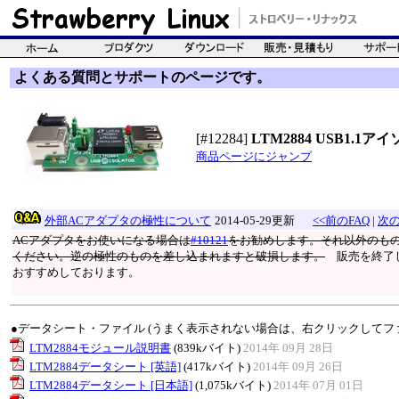
よくある質問とサポートのページです。
[#12284]
LTM2884 USB1.
商品ページにジャンプ
外部ACアダプタの極性について
2014-05-29更新
<<前のFAQ
|
次の
ACアダプタをお使いになる場合は
#10121
をお勧めします。それ以外のも
ください。逆の極性のものを差し込まれますと破損します。
販売を終了し
おすすめしております。
●データシート・ファイル (うまく表示されない場合は、右クリックしてフ
LTM2884モジュール説明書
(839kバイト)
2014年 09月 28日
LTM2884データシート [英語]
(417kバイト)
2014年 09月 26日
LTM2884データシート [日本語]
(1,075kバイト)
2014年 07月 01日