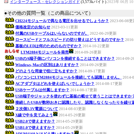
インターフェース・セレクションガイド
(3,573kバイト)
2023年 06月 1
●その他の質問一覧（この商品について）
CH224モジュールで異なる電圧を出せるでしょうか？
2023-06-08
価格改定のお知らせ
2023-03-11更新
付属のUSBケーブルはいらないのですが。
2022-06-29更新
ロースピードとフルスピードの切り替えはどうするのですか？
2016
基板のLEDは何のためのものですか？
2014-10-22更新
LTM2884モジュールを発売
2014-09-26更新
USBのA端子側にパソコンを接続することはできますか？
2014-09-
Windows, Macの区別はありますか？
2014-09-26更新
どのような用途で役に立ちますか？
2014-09-17更新
パソコンにLTM2884モジュールを接続しても認識しません。
2014-
ACアダプタはどれを使えばいいでしょうか？
2014-08-17更新
USBケーブルは付属しますか？
2014-08-17更新
USB端子やジャックを使わずに基板の載せて使うことはできますか
接続したUSBが数秒おきに認識したり、認識しなくなったりを繰り
２次側3.3V電源について
2014-08-03更新
X線で中を見てみよう
2014-05-29更新
USB2.0で使えますか？
2014-05-29更新
USB1.0で使えますか？
2014-05-29更新
ADUM4160とはどう違いますか？
2014-05-29更新