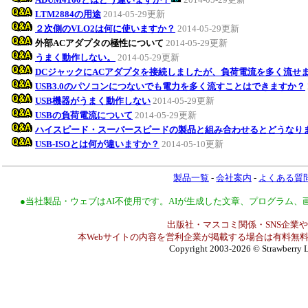
LTM2884の用途
2014-05-29更新
２次側のVLO2は何に使いますか？
2014-05-29更新
外部ACアダプタの極性について
2014-05-29更新
うまく動作しない。
2014-05-29更新
DCジャックにACアダプタを接続しましたが、負荷電流を多く流せ
USB3.0のパソコンにつないでも電力を多く流すことはできますか？
USB機器がうまく動作しない
2014-05-29更新
USBの負荷電流について
2014-05-29更新
ハイスピード・スーパースピードの製品と組み合わせるとどうなり
USB-ISOとは何が違いますか？
2014-05-10更新
製品一覧
-
会社案内
-
よくある質
●当社製品・ウェブはAI不使用です。AIが生成した文章、プログラム
出版社・マスコミ関係・SNS企業や
本Webサイトの内容を営利企業が掲載する場合は有料無料
Copyright 2003-2026
© Strawberry L