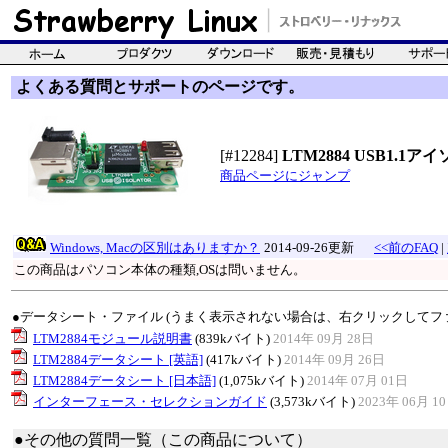
よくある質問とサポートのページです。
[#12284]
LTM2884 USB1.
商品ページにジャンプ
Windows, Macの区別はありますか？
2014-09-26更新
<<前のFAQ
|
この商品はパソコン本体の種類,OSは問いません。
●データシート・ファイル (うまく表示されない場合は、右クリックしてフ
LTM2884モジュール説明書
(839kバイト)
2014年 09月 28日
LTM2884データシート [英語]
(417kバイト)
2014年 09月 26日
LTM2884データシート [日本語]
(1,075kバイト)
2014年 07月 01日
インターフェース・セレクションガイド
(3,573kバイト)
2023年 06月 1
●その他の質問一覧（この商品について）