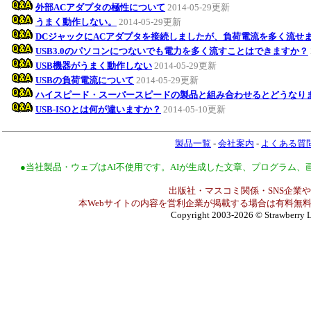
外部ACアダプタの極性について
2014-05-29更新
うまく動作しない。
2014-05-29更新
DCジャックにACアダプタを接続しましたが、負荷電流を多く流せ
USB3.0のパソコンにつないでも電力を多く流すことはできますか？
USB機器がうまく動作しない
2014-05-29更新
USBの負荷電流について
2014-05-29更新
ハイスピード・スーパースピードの製品と組み合わせるとどうなり
USB-ISOとは何が違いますか？
2014-05-10更新
製品一覧
-
会社案内
-
よくある質
●当社製品・ウェブはAI不使用です。AIが生成した文章、プログラム
出版社・マスコミ関係・SNS企業や
本Webサイトの内容を営利企業が掲載する場合は有料無料
Copyright 2003-2026
© Strawberry L