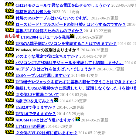
CH224モジュールで異なる電圧を出せるでしょうか？
2023-06-08
価格改定のお知らせ
2023-03-11更新
付属のUSBケーブルはいらないのですが。
2022-06-29更新
ロースピードとフルスピードの切り替えはどうするのですか？
2016
基板のLEDは何のためのものですか？
2014-10-22更新
LTM2884モジュールを発売
2014-09-26更新
USBのA端子側にパソコンを接続することはできますか？
2014-09-
Windows, Macの区別はありますか？
2014-09-26更新
どのような用途で役に立ちますか？
2014-09-17更新
パソコンにLTM2884モジュールを接続しても認識しません。
2014-
ACアダプタはどれを使えばいいでしょうか？
2014-08-17更新
USBケーブルは付属しますか？
2014-08-17更新
USB端子やジャックを使わずに基板の載せて使うことはできますか
接続したUSBが数秒おきに認識したり、認識しなくなったりを繰り
２次側3.3V電源について
2014-08-03更新
X線で中を見てみよう
2014-05-29更新
USB2.0で使えますか？
2014-05-29更新
USB1.0で使えますか？
2014-05-29更新
ADUM4160とはどう違いますか？
2014-05-29更新
LTM2884の用途
2014-05-29更新
２次側のVLO2は何に使いますか？
2014-05-29更新