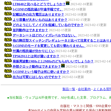
LT8640と比べるとどうでしょうか？
2023-02-16更新
S-CONFの抵抗値が中途半端です。
2023-02-16更新
記載以外の出力電圧はありますか？
2023-02-16更新
より容量が大きいものはありますか？
2023-02-15更新
どのようにしてノイズを低減しているのですか？
2023-02-15更新
並列動作はできますか？
2023-02-15更新
データシートほどのノイズレベルではない。
2023-02-15更新
他の降圧型スイッチングレギュレータと比べて注意することはあり
S-CONFのモードを変更しても切り替わりません。
2023-02-15更新
付属の抵抗値が分かりにくい
2023-02-14更新
TPS62912とは何が違いますか？
2023-02-14更新
発振周波数1MHzと2.2MHzのどちらがいいでしょうか？
2023-02-
外部クロック動作はできますか？
2023-02-14更新
S-CONFという端子は何に使いますか？
2023-02-14更新
出力は可変にはしないのですか？
2023-02-14更新
製品一覧
-
会社案内
-
よくある質
●当社製品・ウェブはAI不使用です。AIが生成した文章、プログラム
出版社・マスコミ関係・SNS企業や
本Webサイトの内容を営利企業が掲載する場合は有料無料