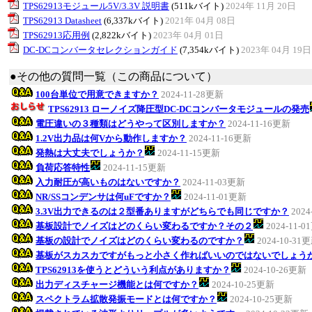
TPS62913モジュール5V/3.3V 説明書
(511kバイト)
2024年 11月 20日
TPS62913 Datasheet
(6,337kバイト)
2021年 04月 08日
TPS62913応用例
(2,822kバイト)
2023年 04月 01日
DC-DCコンバータセレクションガイド
(7,354kバイト)
2023年 04月 19日
●その他の質問一覧（この商品について）
100台単位で用意できますか？
2024-11-28更新
TPS62913 ローノイズ降圧型DC-DCコンバータモジュールの発売
電圧違いの３種類はどうやって区別しますか？
2024-11-16更新
1.2V出力品は何Vから動作しますか？
2024-11-16更新
発熱は大丈夫でしょうか？
2024-11-15更新
負荷応答特性
2024-11-15更新
入力耐圧が高いものはないですか？
2024-11-03更新
NR/SSコンデンサは何uFですか？
2024-11-01更新
3.3V出力できるのは２型番ありますがどちらでも同じですか？
2024
基板設計でノイズはどのくらい変わるですか？その２
2024-11-
基板の設計でノイズはどのくらい変わるのですか？
2024-10-31
基板がスカスカですがもっと小さく作ればいいのではないでしょう
TPS62913を使うとどういう利点がありますか？
2024-10-26更新
出力ディスチャージ機能とは何ですか？
2024-10-25更新
スペクトラム拡散発振モードとは何ですか？
2024-10-25更新