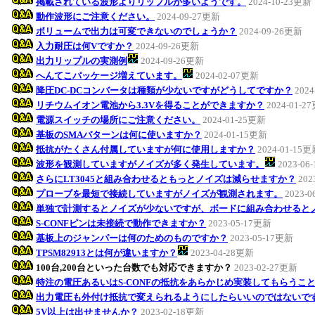
掲載されている波形よりリップルが多いようです。
2024-10-23更新
動作波形にご注意ください。
2024-09-27更新
ボリュームで出力は可変できないのでしょうか？
2024-09-26更新
入力耐圧は何Vですか？
2024-09-26更新
出力リップルの実測例
2024-09-26更新
へんてこパッケージ増えています。
2024-02-07更新
降圧DC-DCコンバータは種類が少ないですがどうしてですか？
202
リチウムイオン電池から3.3Vを得ることができますか？
2024-01-2
電源スイッチの場所にご注意ください。
2024-01-25更新
基板のSMAパターンは何に使いますか？
2024-01-15更新
抵抗がたくさん付属していますが何に使用しますか？
2024-01-15
波形を観測していますがノイズが多く発生しています。
2023-06
さらにLT3045と組み合わせるともっとノイズは減らせますか？
202
プローブを最短で接続していますがノイズが観測されます。
2023-
単独で計測するとノイズが少ないですが、ボードに組み合わせると
S-CONFピンは未接続で動作できますか？
2023-05-17更新
基板上のジャンパーは何のためのものですか？
2023-05-17更新
TPSM82913とは何が違いますか？
2023-04-28更新
100台,200台といった台数でも対応できますか？
2023-02-27更新
特注の電圧あるいはS-CONFの抵抗をあらかじめ実装してもらうこ
出力電圧も外付け抵抗で変えられるようにしたらいいのではないで
5V以上は出せませんか？
2023-02-18更新