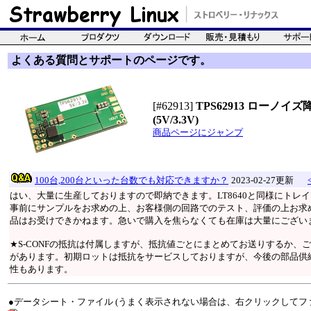
よくある質問とサポートのページです。
[#62913]
TPS62913 ローノ
(5V/3.3V)
商品ページにジャンプ
100台,200台といった台数でも対応できますか？
2023-02-27更新
はい、大量に生産しておりますので即納できます。LT8640と同様にトレ
事前にサンプルをお求めの上、お客様側の回路でのテスト、評価の上お求め
品はお受けできかねます。急いで購入を焦らなくても在庫は大量にござい
★S-CONFの抵抗は付属しますが、抵抗値ごとにまとめてお送りするか
があります。初期ロットは抵抗をサービスしておりますが、今後の部品供
性もあります。
●データシート・ファイル (うまく表示されない場合は、右クリックしてフ