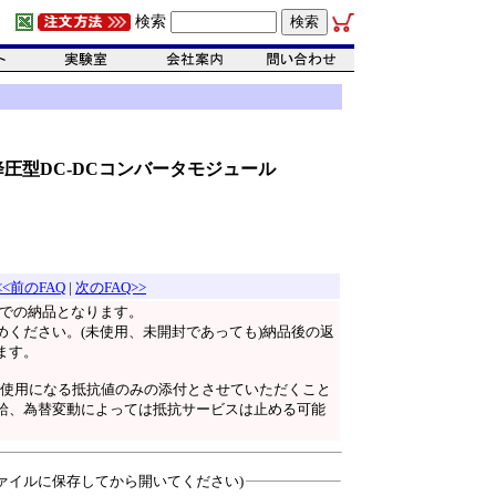
検索
イズ降圧型DC-DCコンバータモジュール
<<前のFAQ
|
次のFAQ>>
イでの納品となります。
ください。(未使用、未開封であっても)納品後の返
ます。
、ご使用になる抵抗値のみの添付とさせていただくこと
給、為替変動によっては抵抗サービスは止める可能
ァイルに保存してから開いてください)