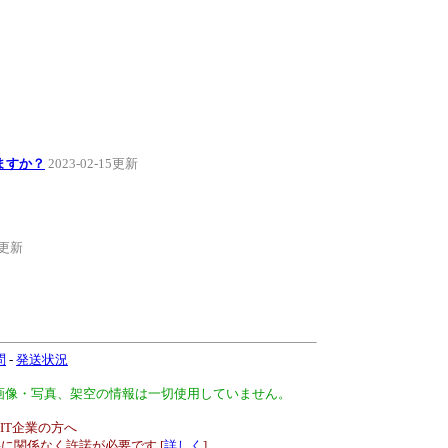
ますか？
2023-02-15更新
14更新
問
-
発送状況
、画像・写真、架空の情報は一切使用していません。
IT企業の方へ
に関係なく許諾が必要です [
詳しく
]