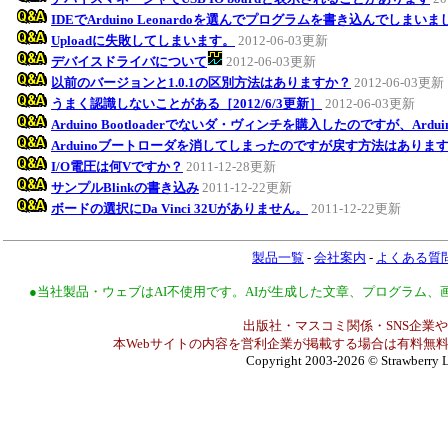
IDEでArduino Leonardoを選んでプログラムを書き込んでしまい
Uploadに失敗してしまいます。
2012-06-03更新
デバイスドライバについて
2012-06-03更新
以前のバージョンと1.0.1の区別方法はありますか？
2012-06-03更新
うまく認識しないことがある［2012/6/3更新］
2012-06-03更新
Arduino Bootloaderでないダ・ヴィンチを購入したのですが、Ar
Arduinoブートローダを消してしまったのですが戻す方法はありま
I/O電圧は何Vですか？
2011-12-28更新
サンプルBlinkの書き込み
2011-12-22更新
ボードの選択にDa Vinci 32Uがありません。
2011-12-22更新
製品一覧
-
会社案内
-
よくある質
●当社製品・ウェブはAI不使用です。AIが生成した文章、プログラム
出版社・マスコミ関係・SNS企業や
本Webサイトの内容を営利企業が掲載する場合は有料無料
Copyright 2003-2026
© Strawberry L