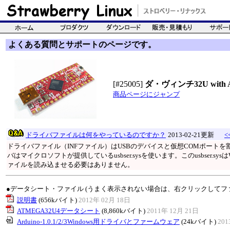
よくある質問とサポートのページです。
[#25005]
ダ・ヴィンチ32U with Ard
商品ページにジャンプ
ドライバファイルは何をやっているのですか？
2013-02-21更新
<
ドライバファイル（INFファイル）はUSBのデバイスと仮想COMポート
バはマイクロソフトが提供しているusbser.sysを使います。このusbser.s
ァイルを読み込ませる必要はありません。
●データシート・ファイル (うまく表示されない場合は、右クリックしてフ
説明書
(656kバイト)
2012年 02月 18日
ATMEGA32U4データシート
(8,860kバイト)
2011年 12月 21日
Arduino-1.0.1/2/3Windows用ドライバとファームウェア
(24kバイト)
201