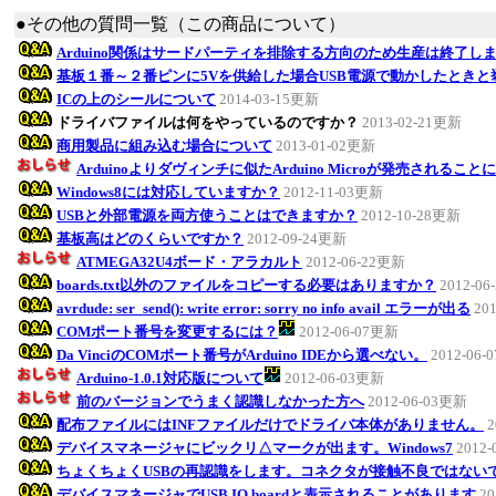
●その他の質問一覧（この商品について）
Arduino関係はサードパーティを排除する方向のため生産は終了し
基板１番～２番ピンに5Vを供給した場合USB電源で動かしたとき
ICの上のシールについて
2014-03-15更新
ドライバファイルは何をやっているのですか？
2013-02-21更新
商用製品に組み込む場合について
2013-01-02更新
Arduinoよりダヴィンチに似たArduino Microが発売されるこ
Windows8には対応していますか？
2012-11-03更新
USBと外部電源を両方使うことはできますか？
2012-10-28更新
基板高はどのくらいですか？
2012-09-24更新
ATMEGA32U4ボード・アラカルト
2012-06-22更新
boards.txt以外のファイルをコピーする必要はありますか？
2012-0
avrdude: ser_send(): write error: sorry no info avail エラーが出る
20
COMポート番号を変更するには？
2012-06-07更新
Da VinciのCOMポート番号がArduino IDEから選べない。
2012-06
Arduino-1.0.1対応版について
2012-06-03更新
前のバージョンでうまく認識しなかった方へ
2012-06-03更新
配布ファイルにはINFファイルだけでドライバ本体がありません。
2
デバイスマネージャにビックリ△マークが出ます。Windows7
2012
ちょくちょくUSBの再認識をします。コネクタが接触不良ではない
デバイスマネージャでUSB IO boardと表示されることがあります
20