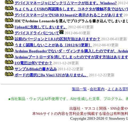
デバイスマネージャにビックリ△マークが出ます。Windows7
2012
ちょくちょくUSBの再認識をします。コネクタが接触不良ではない
デバイスマネージャでUSB IO boardと表示されることがあります
20
IDEでArduino Leonardoを選んでプログラムを書き込んでしまい
Uploadに失敗してしまいます。
2012-06-03更新
デバイスドライバについて
2012-06-03更新
以前のバージョンと1.0.1の区別方法はありますか？
2012-06-03更新
うまく認識しないことがある［2012/6/3更新］
2012-06-03更新
Arduino Bootloaderでないダ・ヴィンチを購入したのですが、Ar
Arduinoブートローダを消してしまったのですが戻す方法はありま
I/O電圧は何Vですか？
2011-12-28更新
サンプルBlinkの書き込み
2011-12-22更新
ボードの選択にDa Vinci 32Uがありません。
2011-12-22更新
製品一覧
-
会社案内
-
よくある質
●当社製品・ウェブはAI不使用です。AIが生成した文章、プログラム
出版社・マスコミ関係・SNS企業や
本Webサイトの内容を営利企業が掲載する場合は有料無料
Copyright 2003-2026
© Strawberry L