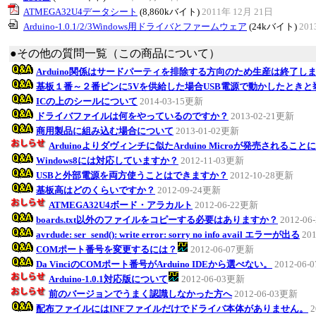
ATMEGA32U4データシート
(8,860kバイト)
2011年 12月 21日
Arduino-1.0.1/2/3Windows用ドライバとファームウェア
(24kバイト)
201
●その他の質問一覧（この商品について）
Arduino関係はサードパーティを排除する方向のため生産は終了し
基板１番～２番ピンに5Vを供給した場合USB電源で動かしたとき
ICの上のシールについて
2014-03-15更新
ドライバファイルは何をやっているのですか？
2013-02-21更新
商用製品に組み込む場合について
2013-01-02更新
Arduinoよりダヴィンチに似たArduino Microが発売されるこ
Windows8には対応していますか？
2012-11-03更新
USBと外部電源を両方使うことはできますか？
2012-10-28更新
基板高はどのくらいですか？
2012-09-24更新
ATMEGA32U4ボード・アラカルト
2012-06-22更新
boards.txt以外のファイルをコピーする必要はありますか？
2012-0
avrdude: ser_send(): write error: sorry no info avail エラーが出る
20
COMポート番号を変更するには？
2012-06-07更新
Da VinciのCOMポート番号がArduino IDEから選べない。
2012-06
Arduino-1.0.1対応版について
2012-06-03更新
前のバージョンでうまく認識しなかった方へ
2012-06-03更新
配布ファイルにはINFファイルだけでドライバ本体がありません。
2