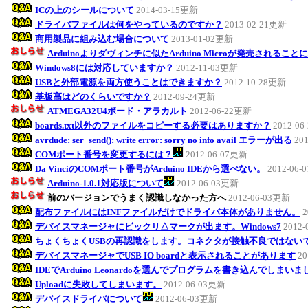
ICの上のシールについて
2014-03-15更新
ドライバファイルは何をやっているのですか？
2013-02-21更新
商用製品に組み込む場合について
2013-01-02更新
Arduinoよりダヴィンチに似たArduino Microが発売されるこ
Windows8には対応していますか？
2012-11-03更新
USBと外部電源を両方使うことはできますか？
2012-10-28更新
基板高はどのくらいですか？
2012-09-24更新
ATMEGA32U4ボード・アラカルト
2012-06-22更新
boards.txt以外のファイルをコピーする必要はありますか？
2012-0
avrdude: ser_send(): write error: sorry no info avail エラーが出る
20
COMポート番号を変更するには？
2012-06-07更新
Da VinciのCOMポート番号がArduino IDEから選べない。
2012-06
Arduino-1.0.1対応版について
2012-06-03更新
前のバージョンでうまく認識しなかった方へ
2012-06-03更新
配布ファイルにはINFファイルだけでドライバ本体がありません。
2
デバイスマネージャにビックリ△マークが出ます。Windows7
2012
ちょくちょくUSBの再認識をします。コネクタが接触不良ではない
デバイスマネージャでUSB IO boardと表示されることがあります
20
IDEでArduino Leonardoを選んでプログラムを書き込んでしまい
Uploadに失敗してしまいます。
2012-06-03更新
デバイスドライバについて
2012-06-03更新