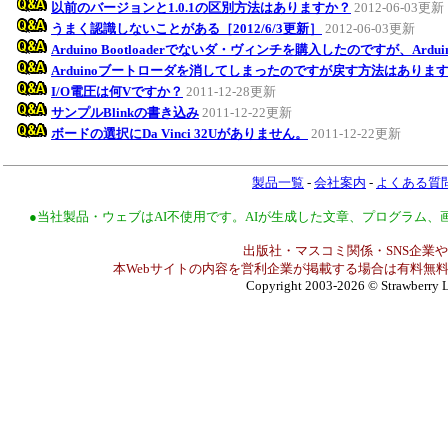
以前のバージョンと1.0.1の区別方法はありますか？
2012-06-03更新
うまく認識しないことがある［2012/6/3更新］
2012-06-03更新
Arduino Bootloaderでないダ・ヴィンチを購入したのですが、Ar
Arduinoブートローダを消してしまったのですが戻す方法はありま
I/O電圧は何Vですか？
2011-12-28更新
サンプルBlinkの書き込み
2011-12-22更新
ボードの選択にDa Vinci 32Uがありません。
2011-12-22更新
製品一覧
-
会社案内
-
よくある質
●当社製品・ウェブはAI不使用です。AIが生成した文章、プログラム
出版社・マスコミ関係・SNS企業や
本Webサイトの内容を営利企業が掲載する場合は有料無料
Copyright 2003-2026
© Strawberry L