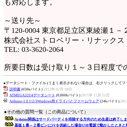
も対応します。
～送り先～
〒120-0004 東京都足立区東綾瀬１
株式会社ストロベリー・リナックス
TEL: 03-3620-2064
所要日数は受け取り１～３日程度で
●データシート・ファイル (うまく表示されない場合は、右クリックしてフ
説明書
(656kバイト)
2012年 02月 18日
ATMEGA32U4データシート
(8,860kバイト)
2011年 12月 21日
Arduino-1.0.1/2/3Windows用ドライバとファームウェア
(24kバイト)
201
●その他の質問一覧（この商品について）
Arduino関係はサードパーティを排除する方向のため生産は終了し
基板１番～２番ピンに5Vを供給した場合USB電源で動かしたとき