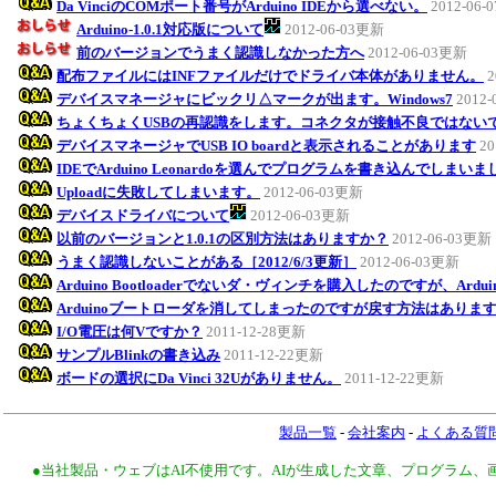
Da VinciのCOMポート番号がArduino IDEから選べない。
2012-06
Arduino-1.0.1対応版について
2012-06-03更新
前のバージョンでうまく認識しなかった方へ
2012-06-03更新
配布ファイルにはINFファイルだけでドライバ本体がありません。
2
デバイスマネージャにビックリ△マークが出ます。Windows7
2012
ちょくちょくUSBの再認識をします。コネクタが接触不良ではない
デバイスマネージャでUSB IO boardと表示されることがあります
20
IDEでArduino Leonardoを選んでプログラムを書き込んでしまい
Uploadに失敗してしまいます。
2012-06-03更新
デバイスドライバについて
2012-06-03更新
以前のバージョンと1.0.1の区別方法はありますか？
2012-06-03更新
うまく認識しないことがある［2012/6/3更新］
2012-06-03更新
Arduino Bootloaderでないダ・ヴィンチを購入したのですが、Ar
Arduinoブートローダを消してしまったのですが戻す方法はありま
I/O電圧は何Vですか？
2011-12-28更新
サンプルBlinkの書き込み
2011-12-22更新
ボードの選択にDa Vinci 32Uがありません。
2011-12-22更新
製品一覧
-
会社案内
-
よくある質
●当社製品・ウェブはAI不使用です。AIが生成した文章、プログラム