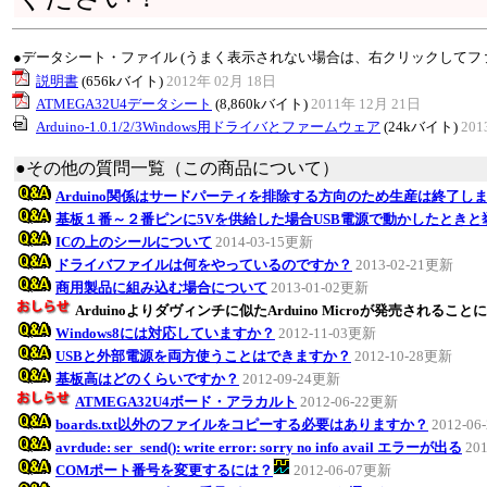
●データシート・ファイル (うまく表示されない場合は、右クリックしてフ
説明書
(656kバイト)
2012年 02月 18日
ATMEGA32U4データシート
(8,860kバイト)
2011年 12月 21日
Arduino-1.0.1/2/3Windows用ドライバとファームウェア
(24kバイト)
201
●その他の質問一覧（この商品について）
Arduino関係はサードパーティを排除する方向のため生産は終了し
基板１番～２番ピンに5Vを供給した場合USB電源で動かしたとき
ICの上のシールについて
2014-03-15更新
ドライバファイルは何をやっているのですか？
2013-02-21更新
商用製品に組み込む場合について
2013-01-02更新
Arduinoよりダヴィンチに似たArduino Microが発売されるこ
Windows8には対応していますか？
2012-11-03更新
USBと外部電源を両方使うことはできますか？
2012-10-28更新
基板高はどのくらいですか？
2012-09-24更新
ATMEGA32U4ボード・アラカルト
2012-06-22更新
boards.txt以外のファイルをコピーする必要はありますか？
2012-0
avrdude: ser_send(): write error: sorry no info avail エラーが出る
20
COMポート番号を変更するには？
2012-06-07更新