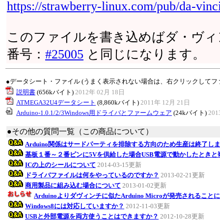
https://strawberry-linux.com/pub/da-vin
このファイルを書き込めばダ・ヴィンチ32U wi
番号：
#25005
と同じになります。
●データシート・ファイル (うまく表示されない場合は、右クリックしてフ
説明書
(656kバイト)
2012年 02月 18日
ATMEGA32U4データシート
(8,860kバイト)
2011年 12月 21日
Arduino-1.0.1/2/3Windows用ドライバとファームウェア
(24kバイト)
201
●その他の質問一覧（この商品について）
Arduino関係はサードパーティを排除する方向のため生産は終了し
基板１番～２番ピンに5Vを供給した場合USB電源で動かしたとき
ICの上のシールについて
2014-03-15更新
ドライバファイルは何をやっているのですか？
2013-02-21更新
商用製品に組み込む場合について
2013-01-02更新
Arduinoよりダヴィンチに似たArduino Microが発売されるこ
Windows8には対応していますか？
2012-11-03更新
USBと外部電源を両方使うことはできますか？
2012-10-28更新