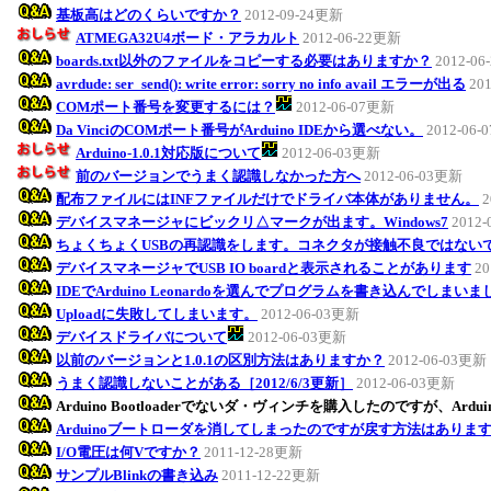
基板高はどのくらいですか？
2012-09-24更新
ATMEGA32U4ボード・アラカルト
2012-06-22更新
boards.txt以外のファイルをコピーする必要はありますか？
2012-0
avrdude: ser_send(): write error: sorry no info avail エラーが出る
20
COMポート番号を変更するには？
2012-06-07更新
Da VinciのCOMポート番号がArduino IDEから選べない。
2012-06
Arduino-1.0.1対応版について
2012-06-03更新
前のバージョンでうまく認識しなかった方へ
2012-06-03更新
配布ファイルにはINFファイルだけでドライバ本体がありません。
2
デバイスマネージャにビックリ△マークが出ます。Windows7
2012
ちょくちょくUSBの再認識をします。コネクタが接触不良ではない
デバイスマネージャでUSB IO boardと表示されることがあります
20
IDEでArduino Leonardoを選んでプログラムを書き込んでしまい
Uploadに失敗してしまいます。
2012-06-03更新
デバイスドライバについて
2012-06-03更新
以前のバージョンと1.0.1の区別方法はありますか？
2012-06-03更新
うまく認識しないことがある［2012/6/3更新］
2012-06-03更新
Arduino Bootloaderでないダ・ヴィンチを購入したのですが、Ar
Arduinoブートローダを消してしまったのですが戻す方法はありま
I/O電圧は何Vですか？
2011-12-28更新
サンプルBlinkの書き込み
2011-12-22更新