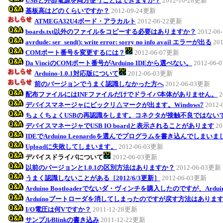
USBと外部電源を両方使うことはできますか？
2012-10-28更新
基板高はどのくらいですか？
2012-09-24更新
ATMEGA32U4ボード・アラカルト
2012-06-22更新
boards.txt以外のファイルをコピーする必要はありますか？
2012-0
avrdude: ser_send(): write error: sorry no info avail エラーが出る
20
COMポート番号を変更するには？
2012-06-07更新
Da VinciのCOMポート番号がArduino IDEから選べない。
2012-06
Arduino-1.0.1対応版について
2012-06-03更新
前のバージョンでうまく認識しなかった方へ
2012-06-03更新
配布ファイルにはINFファイルだけでドライバ本体がありません。
2
デバイスマネージャにビックリ△マークが出ます。Windows7
2012
ちょくちょくUSBの再認識をします。コネクタが接触不良ではない
デバイスマネージャでUSB IO boardと表示されることがあります
20
IDEでArduino Leonardoを選んでプログラムを書き込んでしまい
Uploadに失敗してしまいます。
2012-06-03更新
デバイスドライバについて
2012-06-03更新
以前のバージョンと1.0.1の区別方法はありますか？
2012-06-03更新
うまく認識しないことがある［2012/6/3更新］
2012-06-03更新
Arduino Bootloaderでないダ・ヴィンチを購入したのですが、Ar
Arduinoブートローダを消してしまったのですが戻す方法はありま
I/O電圧は何Vですか？
2011-12-28更新
サンプルBlinkの書き込み
2011-12-22更新