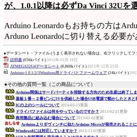
が、1.0.1以降は必ずDa Vinci 3
Arduino Leonardoもお持ちの方はArd
Arduno Leonardoに切り替える必
●データシート・ファイル (うまく表示されない場合は、右クリックしてフ
説明書
(656kバイト)
2012年 02月 18日
ATMEGA32U4データシート
(8,860kバイト)
2011年 12月 21日
Arduino-1.0.1/2/3Windows用ドライバとファームウェア
(24kバイト)
201
●その他の質問一覧（この商品について）
Arduino関係はサードパーティを排除する方向のため生産は終了し
基板１番～２番ピンに5Vを供給した場合USB電源で動かしたとき
ICの上のシールについて
2014-03-15更新
ドライバファイルは何をやっているのですか？
2013-02-21更新
商用製品に組み込む場合について
2013-01-02更新
Arduinoよりダヴィンチに似たArduino Microが発売されるこ
Windows8には対応していますか？
2012-11-03更新