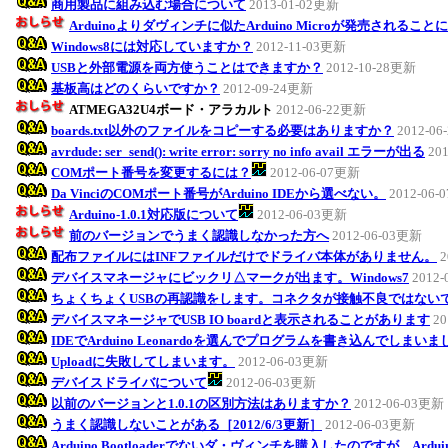
商用製品に組み込む場合について
2013-01-02更新
Arduinoよりダヴィンチに似たArduino Microが発売されるこ
Windows8には対応していますか？
2012-11-03更新
USBと外部電源を両方使うことはできますか？
2012-10-28更新
基板高はどのくらいですか？
2012-09-24更新
ATMEGA32U4ボード・アラカルト
2012-06-22更新
boards.txt以外のファイルをコピーする必要はありますか？
2012-0
avrdude: ser_send(): write error: sorry no info avail エラーが出る
20
COMポート番号を変更するには？
2012-06-07更新
Da VinciのCOMポート番号がArduino IDEから選べない。
2012-06
Arduino-1.0.1対応版について
2012-06-03更新
前のバージョンでうまく認識しなかった方へ
2012-06-03更新
配布ファイルにはINFファイルだけでドライバ本体がありません。
2
デバイスマネージャにビックリ△マークが出ます。Windows7
2012
ちょくちょくUSBの再認識をします。コネクタが接触不良ではない
デバイスマネージャでUSB IO boardと表示されることがあります
20
IDEでArduino Leonardoを選んでプログラムを書き込んでしまい
Uploadに失敗してしまいます。
2012-06-03更新
デバイスドライバについて
2012-06-03更新
以前のバージョンと1.0.1の区別方法はありますか？
2012-06-03更新
うまく認識しないことがある［2012/6/3更新］
2012-06-03更新
Arduino Bootloaderでないダ・ヴィンチを購入したのですが、Ar