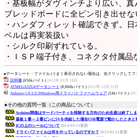
・基板幅がダヴィンチより広い、真
ブレッドボードに全ピン引き出せな
・ハンダフィレット確認できず。日
ベルは再実装扱い
・シルク印刷ずれている。
・ＩＳＰ端子付き、コネクタ付属品
●データシート・ファイル (うまく表示されない場合は、右クリックしてフ
説明書
(656kバイト)
2012年 02月 18日
ATMEGA32U4データシート
(8,860kバイト)
2011年 12月 21日
Arduino-1.0.1/2/3Windows用ドライバとファームウェア
(24kバイト)
201
●その他の質問一覧（この商品について）
Arduino関係はサードパーティを排除する方向のため生産は終了し
基板１番～２番ピンに5Vを供給した場合USB電源で動かしたとき
ICの上のシールについて
2014-03-15更新
ドライバファイルは何をやっているのですか？
2013-02-21更新