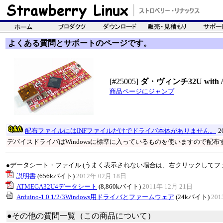
よくある質問とサポートのページです。
[#25005]
ダ・ヴィンチ32U with Ard
商品ページにジャンプ
配布ファイルにはINFファイルだけでドライバ本体がありません。
2
デバイスドライバはWindowsに標準に入っているものを使いますので配布
●データシート・ファイル (うまく表示されない場合は、右クリックしてフ
説明書
(656kバイト)
2012年 02月 18日
ATMEGA32U4データシート
(8,860kバイト)
2011年 12月 21日
Arduino-1.0.1/2/3Windows用ドライバとファームウェア
(24kバイト)
201
●その他の質問一覧（この商品について）