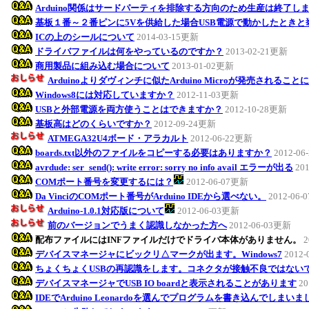
Arduino関係はサードパーティを排除する方向のため生産は終了し
基板１番～２番ピンに5Vを供給した場合USB電源で動かしたとき
ICの上のシールについて
2014-03-15更新
ドライバファイルは何をやっているのですか？
2013-02-21更新
商用製品に組み込む場合について
2013-01-02更新
Arduinoよりダヴィンチに似たArduino Microが発売されるこ
Windows8には対応していますか？
2012-11-03更新
USBと外部電源を両方使うことはできますか？
2012-10-28更新
基板高はどのくらいですか？
2012-09-24更新
ATMEGA32U4ボード・アラカルト
2012-06-22更新
boards.txt以外のファイルをコピーする必要はありますか？
2012-0
avrdude: ser_send(): write error: sorry no info avail エラーが出る
20
COMポート番号を変更するには？
2012-06-07更新
Da VinciのCOMポート番号がArduino IDEから選べない。
2012-06
Arduino-1.0.1対応版について
2012-06-03更新
前のバージョンでうまく認識しなかった方へ
2012-06-03更新
配布ファイルにはINFファイルだけでドライバ本体がありません。
2
デバイスマネージャにビックリ△マークが出ます。Windows7
2012
ちょくちょくUSBの再認識をします。コネクタが接触不良ではない
デバイスマネージャでUSB IO boardと表示されることがあります
20
IDEでArduino Leonardoを選んでプログラムを書き込んでしまい