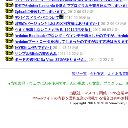
IDEでArduino Leonardoを選んでプログラムを書き込んでしまい
Uploadに失敗してしまいます。
2012-06-03更新
デバイスドライバについて
2012-06-03更新
以前のバージョンと1.0.1の区別方法はありますか？
2012-06-03更新
うまく認識しないことがある［2012/6/3更新］
2012-06-03更新
Arduino Bootloaderでないダ・ヴィンチを購入したのですが、Ar
Arduinoブートローダを消してしまったのですが戻す方法はありま
I/O電圧は何Vですか？
2011-12-28更新
サンプルBlinkの書き込み
2011-12-22更新
ボードの選択にDa Vinci 32Uがありません。
2011-12-22更新
製品一覧
-
会社案内
-
よくある質
●当社製品・ウェブはAI不使用です。AIが生成した文章、プログラム
出版社・マスコミ関係・SNS企業や
本Webサイトの内容を営利企業が掲載する場合は有料無料
Copyright 2003-2026
© Strawberry L