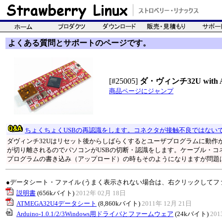
よくある質問とサポートのページです。
[#25005]
ダ・ヴィンチ32U with Ard
商品ページにジャンプ
ちょくちょくUSBの再認識をします。コネクタが接触不良ではない
ダヴィンチ32Uはリセット後からしばらくするとユーザプログラムに動作
が切り離されるのでパソコンがUSBの切断・認識をします。ケーブル・コ
プログラムの書き込み（アップロード）の時もそのようになりますが問題
●データシート・ファイル (うまく表示されない場合は、右クリックしてフ
説明書
(656kバイト)
2012年 02月 18日
ATMEGA32U4データシート
(8,860kバイト)
2011年 12月 21日
Arduino-1.0.1/2/3Windows用ドライバとファームウェア
(24kバイト)
201