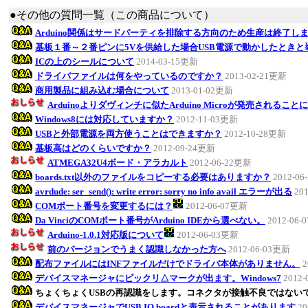
●その他の質問一覧（この商品について）
Arduino関係はサードパーティを排除する方向のため生産は終了し
基板１番～２番ピンに5Vを供給した場合USB電源で動かしたとき
ICの上のシールについて
2014-03-15更新
ドライバファイルは何をやっているのですか？
2013-02-21更新
商用製品に組み込む場合について
2013-01-02更新
Arduinoよりダヴィンチに似たArduino Microが発売されるこ
Windows8には対応していますか？
2012-11-03更新
USBと外部電源を両方使うことはできますか？
2012-10-28更新
基板高はどのくらいですか？
2012-09-24更新
ATMEGA32U4ボード・アラカルト
2012-06-22更新
boards.txt以外のファイルをコピーする必要はありますか？
2012-0
avrdude: ser_send(): write error: sorry no info avail エラーが出る
20
COMポート番号を変更するには？
2012-06-07更新
Da VinciのCOMポート番号がArduino IDEから選べない。
2012-06
Arduino-1.0.1対応版について
2012-06-03更新
前のバージョンでうまく認識しなかった方へ
2012-06-03更新
配布ファイルにはINFファイルだけでドライバ本体がありません。
2
デバイスマネージャにビックリ△マークが出ます。Windows7
2012
ちょくちょくUSBの再認識をします。コネクタが接触不良ではない
デバイスマネージャでUSB IO boardと表示されることがあります
20