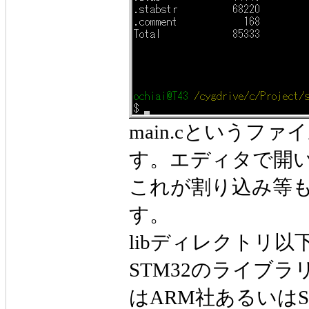
main.cというフ
す。エディタで開
これが割り込み等
す。
libディレクトリ以下
STM32のライブ
はARM社あるいは