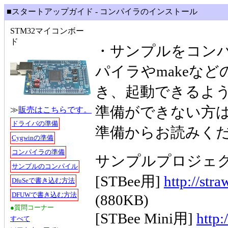
■スタートアップガイド - コンパイラのインストール
STM32マイコンボー
ド
・サンプルをコンパイ
パイラやmakeな
き、起動できるよ
準備ができない方は左
≫
販売はこちらです。
ドライバの準備
準備からお読みく
Cygwinの準備
コンパイラの準備
サンプルプロジェ
サンプルのコンパイル
[STBee用]
http://str
DfuSeで書き込む方法
DFUWで書き込む方法
(880KB)
●質問コーナー
[STBee Mini用]
http:
すべて