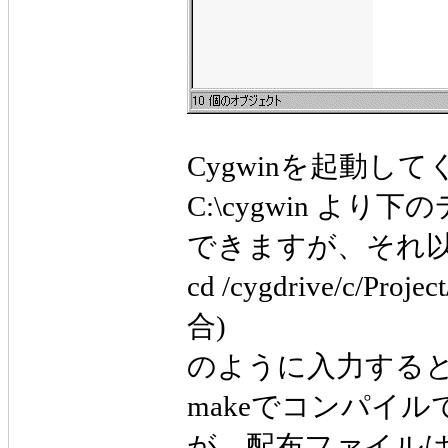
Cygwinを起動し
C:\cygwin よ
できますが、それ
cd /cygdrive/c/Pr
合)
のように入力する
makeでコンパイ
が、配布ファイルは