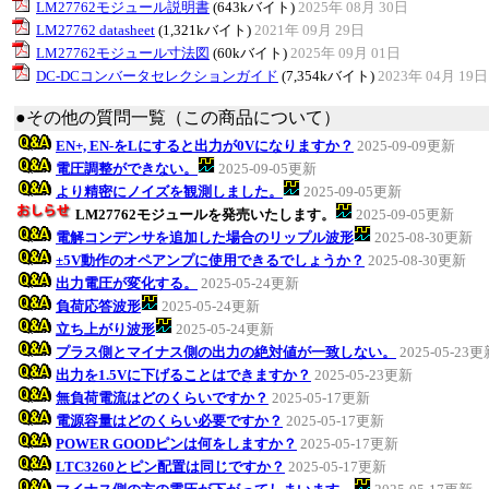
LM27762モジュール説明書
(643kバイト)
2025年 08月 30日
LM27762 datasheet
(1,321kバイト)
2021年 09月 29日
LM27762モジュール寸法図
(60kバイト)
2025年 09月 01日
DC-DCコンバータセレクションガイド
(7,354kバイト)
2023年 04月 19日
●その他の質問一覧（この商品について）
EN+, EN-をLにすると出力が0Vになりますか？
2025-09-09更新
電圧調整ができない。
2025-09-05更新
より精密にノイズを観測しました。
2025-09-05更新
LM27762モジュールを発売いたします。
2025-09-05更新
電解コンデンサを追加した場合のリップル波形
2025-08-30更新
±5V動作のオペアンプに使用できるでしょうか？
2025-08-30更新
出力電圧が変化する。
2025-05-24更新
負荷応答波形
2025-05-24更新
立ち上がり波形
2025-05-24更新
プラス側とマイナス側の出力の絶対値が一致しない。
2025-05-23
出力を1.5Vに下げることはできますか？
2025-05-23更新
無負荷電流はどのくらいですか？
2025-05-17更新
電源容量はどのくらい必要ですか？
2025-05-17更新
POWER GOODピンは何をしますか？
2025-05-17更新
LTC3260とピン配置は同じですか？
2025-05-17更新