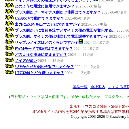
マイナス側の方の電圧が下がってしまいます。
2025-05-17更新
どのような用途に使用できますか？
2025-05-07更新
プラス側だけ、マイナス側だけ使用はできますか？
2025-05-07更新
USBの5Vで動作できますか？
2025-05-07更新
出力に±5.0Vを出すことはできますか？
2025-05-07更新
プラス側だけに負荷を流すとマイナス側の電圧が変化する。
2025-
プラス側、マイナス側は独立して電圧調整できますか？
2025-05-0
リップルノイズはどのくらいですか？
2024-11-19更新
PWMモードで動作はできますか？
2024-11-19更新
どのような用途に使えますか？
2024-11-14更新
ノイズが多い
2024-11-13更新
3.3Vから±5Vを出せるでしょうか？
2024-11-12更新
LTC3260とどう違いますか？
2024-11-12更新
製品一覧
-
会社案内
-
よくある質
●当社製品・ウェブはAI不使用です。AIが生成した文章、プログラム
出版社・マスコミ関係・SNS企業や
本Webサイトの内容を営利企業が掲載する場合は有料無料
Copyright 2003-2026
© Strawberry L