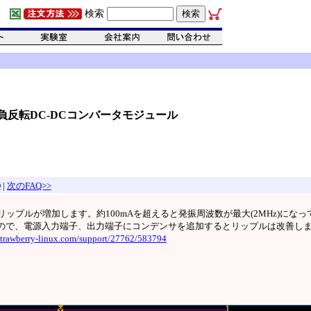
検索
ズ正負反転DC-DCコンバータモジュール
Q
|
次のFAQ>>
ップルが増加します。約100mAを超えると発振周波数が最大(2MHz)にな
ので、電源入力端子、出力端子にコンデンサを追加するとリップルは改善し
/strawberry-linux.com/support/27762/583794