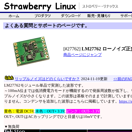
よくある質問とサポートのページです。
[#27762]
LM27762 ローノイ
商品ページにジャンプ
リップルノイズはどのくらいですか？
2024-11-19更新
<<前のFA
LM27762モジュール単品で実測した波形です。
～100mA位までは低消費電力モードが機能するので発振周波数が低下し、リ
プルノイズが小さくなります。この波形は基板そのままで計測しています
りません。コンデンサを追加した波形はこちらに掲載しています。
https:/
黄色：電源 DC5V
,
水色：OUT+ 3.3V
,
ピンク：OUT- -3.3V
OUT+, OUT-はACカップリングでひと目盛りは10mVです。
▼無負荷