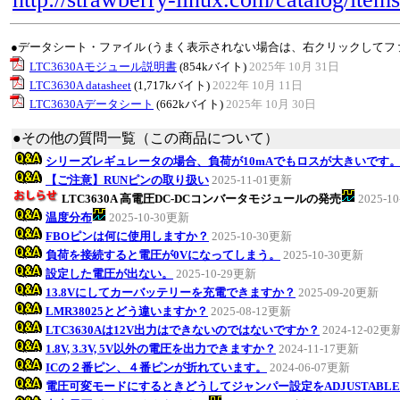
●データシート・ファイル (うまく表示されない場合は、右クリックしてフ
LTC3630Aモジュール説明書
(854kバイト)
2025年 10月 31日
LTC3630A datasheet
(1,717kバイト)
2022年 10月 11日
LTC3630Aデータシート
(662kバイト)
2025年 10月 30日
●その他の質問一覧（この商品について）
シリーズレギュレータの場合、負荷が10mAでもロスが大きいです
【ご注意】RUNピンの取り扱い
2025-11-01更新
LTC3630A 高電圧DC-DCコンバータモジュールの発売
2025-1
温度分布
2025-10-30更新
FBOピンは何に使用しますか？
2025-10-30更新
負荷を接続すると電圧が0Vになってしまう。
2025-10-30更新
設定した電圧が出ない。
2025-10-29更新
13.8Vにしてカーバッテリーを充電できますか？
2025-09-20更新
LMR38025とどう違いますか？
2025-08-12更新
LTC3630Aは12V出力はできないのではないですか？
2024-12-02更
1.8V, 3.3V, 5V以外の電圧を出力できますか？
2024-11-17更新
ICの２番ピン、４番ピンが折れています。
2024-06-07更新
電圧可変モードにするときどうしてジャンパー設定をADJUSTABL