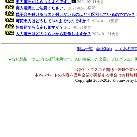
出力電圧がふらつくようです。
2024-02-11更新
突入電流にご注意ください。
2024-02-05更新
端子台を付けるものと付けないものはどう区別しているのですか？
可変出力はどうして24Vまでなのですか？
2024-01-31更新
無負荷でも安定しますか？
2024-01-31更新
入力電圧はどのくらいから動作しますか？
2024-01-31更新
製品一覧
-
会社案内
-
よくある質
●当社製品・ウェブはAI不使用です。AIが生成した文章、プログラム
出版社・マスコミ関係・SNS企業や
本Webサイトの内容を営利企業が掲載する場合は有料無料
Copyright 2003-2026
© Strawberry L