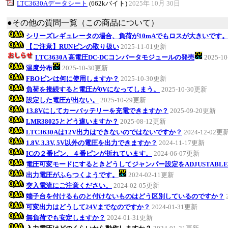
LTC3630Aデータシート
(662kバイト)
2025年 10月 30日
●その他の質問一覧（この商品について）
シリーズレギュレータの場合、負荷が10mAでもロスが大きいです
【ご注意】RUNピンの取り扱い
2025-11-01更新
LTC3630A 高電圧DC-DCコンバータモジュールの発売
2025-1
温度分布
2025-10-30更新
FBOピンは何に使用しますか？
2025-10-30更新
負荷を接続すると電圧が0Vになってしまう。
2025-10-30更新
設定した電圧が出ない。
2025-10-29更新
13.8Vにしてカーバッテリーを充電できますか？
2025-09-20更新
LMR38025とどう違いますか？
2025-08-12更新
LTC3630Aは12V出力はできないのではないですか？
2024-12-02更
1.8V, 3.3V, 5V以外の電圧を出力できますか？
2024-11-17更新
ICの２番ピン、４番ピンが折れています。
2024-06-07更新
電圧可変モードにするときどうしてジャンパー設定をADJUSTABL
出力電圧がふらつくようです。
2024-02-11更新
突入電流にご注意ください。
2024-02-05更新
端子台を付けるものと付けないものはどう区別しているのですか？
可変出力はどうして24Vまでなのですか？
2024-01-31更新
無負荷でも安定しますか？
2024-01-31更新