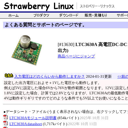
よくある質問とサポートのページです。
[#13630]
LTC3630A 高電圧DC-D
出力)
商品ページにジャンプ
入力電圧はどのくらいから動作しますか？
2024-01-31更新
<<前の
設定した出力電圧におよそ＋1Vした電圧から動作します。
例えば5Vに設定した場合6Vから76Vが動作範囲となります。12Vに設定し
1.8Vに設定した場合、計算では2.8Vとなりますが、LTC3630Aの最低
4Vは動作ギリギリですのでどのような条件でも5V以上でお使いになるこ
●データシート・ファイル (うまく表示されない場合は、右クリックしてフ
LTC3630Aモジュール説明書
(854kバイト)
2025年 10月 31日
LTC3630A datasheet
(1,717kバイト)
2022年 10月 11日