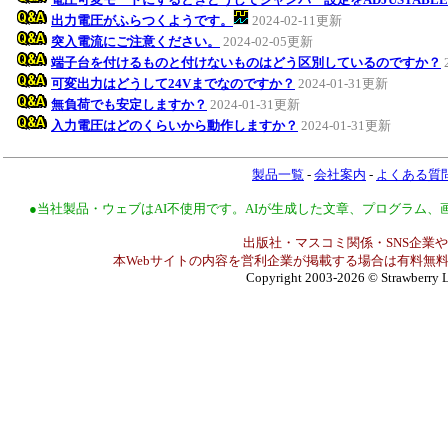
出力電圧がふらつくようです。
2024-02-11更新
突入電流にご注意ください。
2024-02-05更新
端子台を付けるものと付けないものはどう区別しているのですか？
可変出力はどうして24Vまでなのですか？
2024-01-31更新
無負荷でも安定しますか？
2024-01-31更新
入力電圧はどのくらいから動作しますか？
2024-01-31更新
製品一覧
-
会社案内
-
よくある質
●当社製品・ウェブはAI不使用です。AIが生成した文章、プログラム
出版社・マスコミ関係・SNS企業や
本Webサイトの内容を営利企業が掲載する場合は有料無料
Copyright 2003-2026
© Strawberry L