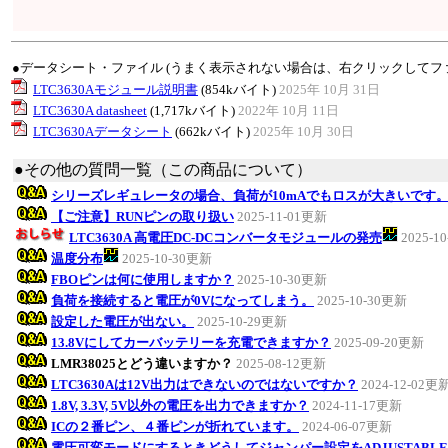
●データシート・ファイル (うまく表示されない場合は、右クリックしてフ
LTC3630Aモジュール説明書
(854kバイト)
2025年 10月 31日
LTC3630A datasheet
(1,717kバイト)
2022年 10月 11日
LTC3630Aデータシート
(662kバイト)
2025年 10月 30日
●その他の質問一覧（この商品について）
シリーズレギュレータの場合、負荷が10mAでもロスが大きいです
【ご注意】RUNピンの取り扱い
2025-11-01更新
LTC3630A 高電圧DC-DCコンバータモジュールの発売
2025-1
温度分布
2025-10-30更新
FBOピンは何に使用しますか？
2025-10-30更新
負荷を接続すると電圧が0Vになってしまう。
2025-10-30更新
設定した電圧が出ない。
2025-10-29更新
13.8Vにしてカーバッテリーを充電できますか？
2025-09-20更新
LMR38025とどう違いますか？
2025-08-12更新
LTC3630Aは12V出力はできないのではないですか？
2024-12-02更
1.8V, 3.3V, 5V以外の電圧を出力できますか？
2024-11-17更新
ICの２番ピン、４番ピンが折れています。
2024-06-07更新
電圧可変モードにするときどうしてジャンパー設定をADJUSTABL