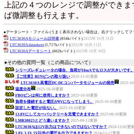
上記の４つのレンジで調整ができま
ば微調整も行えます。
●データシート・ファイル (うまく表示されない場合は、右クリックしてフ
LTC3630Aモジュール説明書
(854kバイト)
2025年 10月 31日
LTC3630A datasheet
(1,717kバイト)
2022年 10月 11日
LTC3630Aデータシート
(662kバイト)
2025年 10月 30日
●その他の質問一覧（この商品について）
シリーズレギュレータの場合、負荷が10mAでもロスが大きいです
【ご注意】RUNピンの取り扱い
2025-11-01更新
LTC3630A 高電圧DC-DCコンバータモジュールの発売
2025-1
温度分布
2025-10-30更新
FBOピンは何に使用しますか？
2025-10-30更新
負荷を接続すると電圧が0Vになってしまう。
2025-10-30更新
設定した電圧が出ない。
2025-10-29更新
13.8Vにしてカーバッテリーを充電できますか？
2025-09-20更新
LMR38025とどう違いますか？
2025-08-12更新
LTC3630Aは12V出力はできないのではないですか？
2024-12-02更
1.8V, 3.3V, 5V以外の電圧を出力できますか？
2024-11-17更新