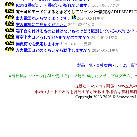
ICの２番ピン、４番ピンが折れています。
2024-06-07更新
電圧可変モードにするときどうしてジャンパー設定をADJUSTABL
出力電圧がふらつくようです。
2024-02-11更新
突入電流にご注意ください。
2024-02-05更新
端子台を付けるものと付けないものはどう区別しているのですか？
可変出力はどうして24Vまでなのですか？
2024-01-31更新
無負荷でも安定しますか？
2024-01-31更新
入力電圧はどのくらいから動作しますか？
2024-01-31更新
製品一覧
-
会社案内
-
よくある質
●当社製品・ウェブはAI不使用です。AIが生成した文章、プログラム
出版社・マスコミ関係・SNS企業や
本Webサイトの内容を営利企業が掲載する場合は有料無料
Copyright 2003-2026
© Strawberry L