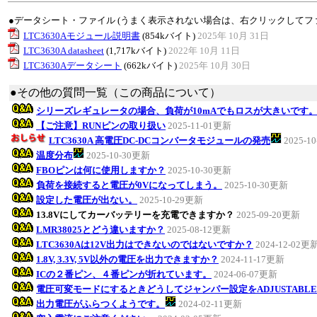
●データシート・ファイル (うまく表示されない場合は、右クリックしてフ
LTC3630Aモジュール説明書
(854kバイト)
2025年 10月 31日
LTC3630A datasheet
(1,717kバイト)
2022年 10月 11日
LTC3630Aデータシート
(662kバイト)
2025年 10月 30日
●その他の質問一覧（この商品について）
シリーズレギュレータの場合、負荷が10mAでもロスが大きいです
【ご注意】RUNピンの取り扱い
2025-11-01更新
LTC3630A 高電圧DC-DCコンバータモジュールの発売
2025-1
温度分布
2025-10-30更新
FBOピンは何に使用しますか？
2025-10-30更新
負荷を接続すると電圧が0Vになってしまう。
2025-10-30更新
設定した電圧が出ない。
2025-10-29更新
13.8Vにしてカーバッテリーを充電できますか？
2025-09-20更新
LMR38025とどう違いますか？
2025-08-12更新
LTC3630Aは12V出力はできないのではないですか？
2024-12-02更
1.8V, 3.3V, 5V以外の電圧を出力できますか？
2024-11-17更新
ICの２番ピン、４番ピンが折れています。
2024-06-07更新
電圧可変モードにするときどうしてジャンパー設定をADJUSTABL
出力電圧がふらつくようです。
2024-02-11更新