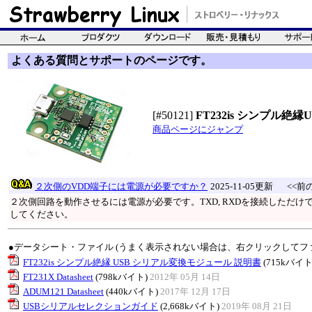
よくある質問とサポートのページです。
[#50121]
FT232is シンプル
商品ページにジャンプ
２次側のVDD端子には電源が必要ですか？
2025-11-05更新
<<前の
２次側回路を動作させるには電源が必要です。TXD, RXDを接続しただけ
してください。
●データシート・ファイル (うまく表示されない場合は、右クリックしてフ
FT232is シンプル絶縁 USB シリアル変換モジュール 説明書
(715kバイト
FT231X Datasheet
(798kバイト)
2012年 05月 14日
ADUM121 Datasheet
(440kバイト)
2017年 12月 17日
USBシリアルセレクションガイド
(2,668kバイト)
2019年 08月 21日