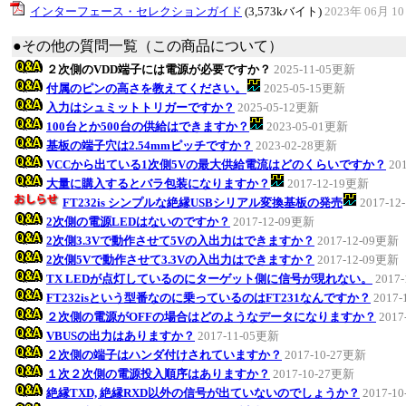
インターフェース・セレクションガイド
(3,573kバイト)
2023年 06月 1
●その他の質問一覧（この商品について）
２次側のVDD端子には電源が必要ですか？
2025-11-05更新
付属のピンの高さを教えてください。
2025-05-15更新
入力はシュミットトリガーですか？
2025-05-12更新
100台とか500台の供給はできますか？
2023-05-01更新
基板の端子穴は2.54mmピッチですか？
2023-02-28更新
VCCから出ている1次側5Vの最大供給電流はどのくらいですか？
20
大量に購入するとバラ包装になりますか？
2017-12-19更新
FT232is シンプルな絶縁USBシリアル変換基板の発売
2017-1
2次側の電源LEDはないのですか？
2017-12-09更新
2次側3.3Vで動作させて5Vの入出力はできますか？
2017-12-09更新
2次側5Vで動作させて3.3Vの入出力はできますか？
2017-12-09更新
TX LEDが点灯しているのにターゲット側に信号が現れない。
2017
FT232isという型番なのに乗っているのはFT231なんですか？
2017
２次側の電源がOFFの場合はどのようなデータになりますか？
2017
VBUSの出力はありますか？
2017-11-05更新
２次側の端子はハンダ付けされていますか？
2017-10-27更新
１次２次側の電源投入順序はありますか？
2017-10-27更新
絶縁TXD, 絶縁RXD以外の信号が出ていないのでしょうか？
2017-1