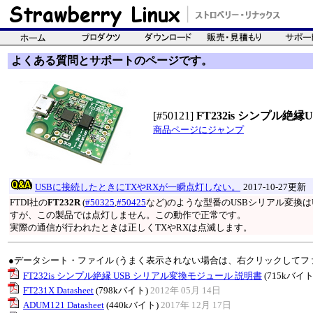
よくある質問とサポートのページです。
[#50121]
FT232is シンプル
商品ページにジャンプ
USBに接続したときにTXやRXが一瞬点灯しない。
2017-10-27更新
FTDI社の
FT232R
(
#50325
,
#50425
など)のような型番のUSBシリアル変換は
すが、この製品では点灯しません。この動作で正常です。
実際の通信が行われたときは正しくTXやRXは点滅します。
●データシート・ファイル (うまく表示されない場合は、右クリックしてフ
FT232is シンプル絶縁 USB シリアル変換モジュール 説明書
(715kバイト
FT231X Datasheet
(798kバイト)
2012年 05月 14日
ADUM121 Datasheet
(440kバイト)
2017年 12月 17日