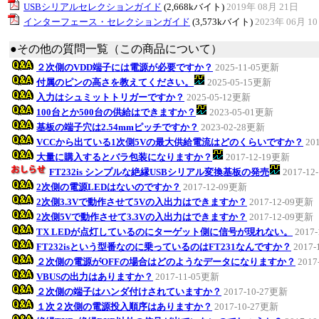
USBシリアルセレクションガイド
(2,668kバイト)
2019年 08月 21日
インターフェース・セレクションガイド
(3,573kバイト)
2023年 06月 1
●その他の質問一覧（この商品について）
２次側のVDD端子には電源が必要ですか？
2025-11-05更新
付属のピンの高さを教えてください。
2025-05-15更新
入力はシュミットトリガーですか？
2025-05-12更新
100台とか500台の供給はできますか？
2023-05-01更新
基板の端子穴は2.54mmピッチですか？
2023-02-28更新
VCCから出ている1次側5Vの最大供給電流はどのくらいですか？
20
大量に購入するとバラ包装になりますか？
2017-12-19更新
FT232is シンプルな絶縁USBシリアル変換基板の発売
2017-1
2次側の電源LEDはないのですか？
2017-12-09更新
2次側3.3Vで動作させて5Vの入出力はできますか？
2017-12-09更新
2次側5Vで動作させて3.3Vの入出力はできますか？
2017-12-09更新
TX LEDが点灯しているのにターゲット側に信号が現れない。
2017
FT232isという型番なのに乗っているのはFT231なんですか？
2017
２次側の電源がOFFの場合はどのようなデータになりますか？
2017
VBUSの出力はありますか？
2017-11-05更新
２次側の端子はハンダ付けされていますか？
2017-10-27更新
１次２次側の電源投入順序はありますか？
2017-10-27更新