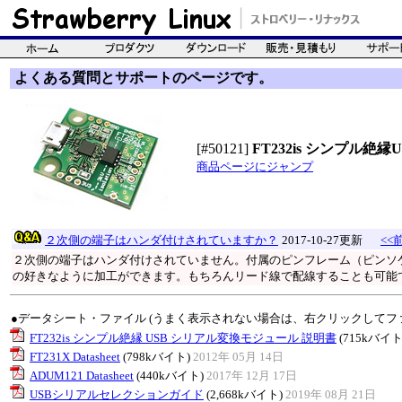
よくある質問とサポートのページです。
[#50121]
FT232is シンプル
商品ページにジャンプ
２次側の端子はハンダ付けされていますか？
2017-10-27更新
<<
２次側の端子はハンダ付けされていません。付属のピンフレーム（ピンソ
の好きなように加工ができます。もちろんリード線で配線することも可能
●データシート・ファイル (うまく表示されない場合は、右クリックしてフ
FT232is シンプル絶縁 USB シリアル変換モジュール 説明書
(715kバイト
FT231X Datasheet
(798kバイト)
2012年 05月 14日
ADUM121 Datasheet
(440kバイト)
2017年 12月 17日
USBシリアルセレクションガイド
(2,668kバイト)
2019年 08月 21日