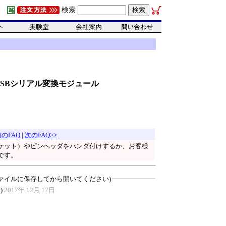
検索
絶縁USBシリアル変換モジュール
前のFAQ
|
次のFAQ>>
ケット）やピンヘッダをハンダ付けするか、お客様
です。
ァイルに保存してから開いてください)
)
2017年 12月 17日