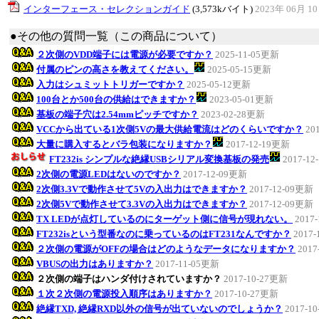
インターフェース・セレクションガイド
(3,573kバイト)
2023年 06月 1
●その他の質問一覧（この商品について）
２次側のVDD端子には電源が必要ですか？
2025-11-05更新
付属のピンの高さを教えてください。
2025-05-15更新
入力はシュミットトリガーですか？
2025-05-12更新
100台とか500台の供給はできますか？
2023-05-01更新
基板の端子穴は2.54mmピッチですか？
2023-02-28更新
VCCから出ている1次側5Vの最大供給電流はどのくらいですか？
20
大量に購入するとバラ包装になりますか？
2017-12-19更新
FT232is シンプルな絶縁USBシリアル変換基板の発売
2017-1
2次側の電源LEDはないのですか？
2017-12-09更新
2次側3.3Vで動作させて5Vの入出力はできますか？
2017-12-09更新
2次側5Vで動作させて3.3Vの入出力はできますか？
2017-12-09更新
TX LEDが点灯しているのにターゲット側に信号が現れない。
2017
FT232isという型番なのに乗っているのはFT231なんですか？
2017
２次側の電源がOFFの場合はどのようなデータになりますか？
2017
VBUSの出力はありますか？
2017-11-05更新
２次側の端子はハンダ付けされていますか？
2017-10-27更新
１次２次側の電源投入順序はありますか？
2017-10-27更新
絶縁TXD, 絶縁RXD以外の信号が出ていないのでしょうか？
2017-1