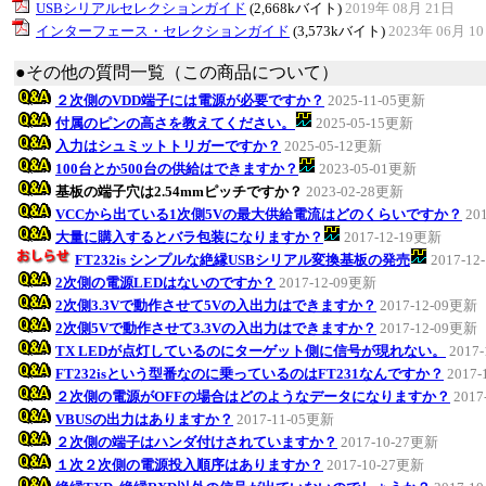
USBシリアルセレクションガイド
(2,668kバイト)
2019年 08月 21日
インターフェース・セレクションガイド
(3,573kバイト)
2023年 06月 1
●その他の質問一覧（この商品について）
２次側のVDD端子には電源が必要ですか？
2025-11-05更新
付属のピンの高さを教えてください。
2025-05-15更新
入力はシュミットトリガーですか？
2025-05-12更新
100台とか500台の供給はできますか？
2023-05-01更新
基板の端子穴は2.54mmピッチですか？
2023-02-28更新
VCCから出ている1次側5Vの最大供給電流はどのくらいですか？
20
大量に購入するとバラ包装になりますか？
2017-12-19更新
FT232is シンプルな絶縁USBシリアル変換基板の発売
2017-1
2次側の電源LEDはないのですか？
2017-12-09更新
2次側3.3Vで動作させて5Vの入出力はできますか？
2017-12-09更新
2次側5Vで動作させて3.3Vの入出力はできますか？
2017-12-09更新
TX LEDが点灯しているのにターゲット側に信号が現れない。
2017
FT232isという型番なのに乗っているのはFT231なんですか？
2017
２次側の電源がOFFの場合はどのようなデータになりますか？
2017
VBUSの出力はありますか？
2017-11-05更新
２次側の端子はハンダ付けされていますか？
2017-10-27更新
１次２次側の電源投入順序はありますか？
2017-10-27更新