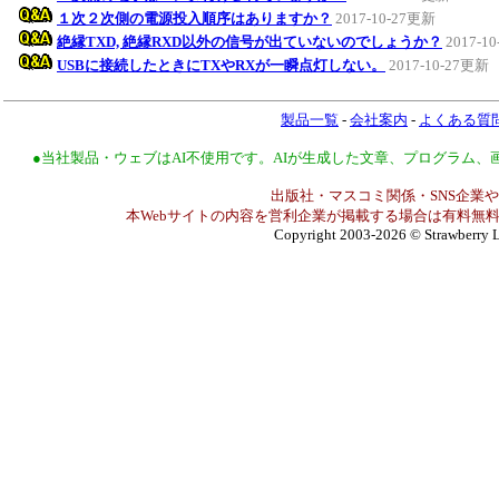
１次２次側の電源投入順序はありますか？
2017-10-27更新
絶縁TXD, 絶縁RXD以外の信号が出ていないのでしょうか？
2017-1
USBに接続したときにTXやRXが一瞬点灯しない。
2017-10-27更新
製品一覧
-
会社案内
-
よくある質
●当社製品・ウェブはAI不使用です。AIが生成した文章、プログラム
出版社・マスコミ関係・SNS企業や
本Webサイトの内容を営利企業が掲載する場合は有料無料
Copyright 2003-2026
© Strawberry L