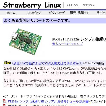
よくある質問とサポートのページです。
[#50121]
FT232is シンプル
商品ページにジャンプ
2次側3.3Vで動作させて5Vの入出力はできますか？
2017-12-09更新
２次側3.3Vで動作させると出力レベルは3.3V,0Vになり、5Vの振幅は得
確実にVIHの閾値を超えることができるのであれば出力方向は可能です。
入力方向に関して3.3V動作の場合入力定格はVDD+0.5Vとなっていますの
ることになりますので直接受けることはできません（5Vトレラント入力で
●データシート・ファイル (うまく表示されない場合は、右クリックしてフ
FT232is シンプル絶縁 USB シリアル変換モジュール 説明書
(715kバイト