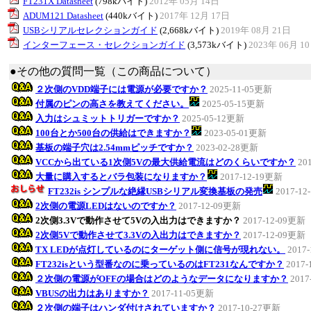
FT231X Datasheet
(798kバイト)
2012年 05月 14日
ADUM121 Datasheet
(440kバイト)
2017年 12月 17日
USBシリアルセレクションガイド
(2,668kバイト)
2019年 08月 21日
インターフェース・セレクションガイド
(3,573kバイト)
2023年 06月 1
●その他の質問一覧（この商品について）
２次側のVDD端子には電源が必要ですか？
2025-11-05更新
付属のピンの高さを教えてください。
2025-05-15更新
入力はシュミットトリガーですか？
2025-05-12更新
100台とか500台の供給はできますか？
2023-05-01更新
基板の端子穴は2.54mmピッチですか？
2023-02-28更新
VCCから出ている1次側5Vの最大供給電流はどのくらいですか？
20
大量に購入するとバラ包装になりますか？
2017-12-19更新
FT232is シンプルな絶縁USBシリアル変換基板の発売
2017-1
2次側の電源LEDはないのですか？
2017-12-09更新
2次側3.3Vで動作させて5Vの入出力はできますか？
2017-12-09更新
2次側5Vで動作させて3.3Vの入出力はできますか？
2017-12-09更新
TX LEDが点灯しているのにターゲット側に信号が現れない。
2017
FT232isという型番なのに乗っているのはFT231なんですか？
2017
２次側の電源がOFFの場合はどのようなデータになりますか？
2017
VBUSの出力はありますか？
2017-11-05更新
２次側の端子はハンダ付けされていますか？
2017-10-27更新