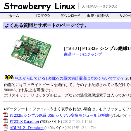
よくある質問とサポートのページです。
[#50121]
FT232is シンプル
商品ページにジャンプ
VCCから出ている1次側5Vの最大供給電流はどのくらいですか？
20
内部的にはフェライトビーズを経由して、そのまま配線されているだけですか
500mA, それ以上も可能です。
ポリスイッチ、リセッタブルヒューズなどの過電流保護素子は入っており
●データシート・ファイル (うまく表示されない場合は、右クリックしてフ
FT232is シンプル絶縁 USB シリアル変換モジュール 説明書
(715kバイト
FT231X Datasheet
(798kバイト)
2012年 05月 14日
ADUM121 Datasheet
(440kバイト)
2017年 12月 17日