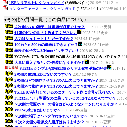
USBシリアルセレクションガイド
(2,668kバイト)
2019年 08月 21日
インターフェース・セレクションガイド
(3,573kバイト)
2023年 06月 1
●その他の質問一覧（この商品について）
２次側のVDD端子には電源が必要ですか？
2025-11-05更新
付属のピンの高さを教えてください。
2025-05-15更新
入力はシュミットトリガーですか？
2025-05-12更新
100台とか500台の供給はできますか？
2023-05-01更新
基板の端子穴は2.54mmピッチですか？
2023-02-28更新
VCCから出ている1次側5Vの最大供給電流はどのくらいですか？
20
大量に購入するとバラ包装になりますか？
2017-12-19更新
FT232is シンプルな絶縁USBシリアル変換基板の発売
2017-1
2次側の電源LEDはないのですか？
2017-12-09更新
2次側3.3Vで動作させて5Vの入出力はできますか？
2017-12-09更新
2次側5Vで動作させて3.3Vの入出力はできますか？
2017-12-09更新
TX LEDが点灯しているのにターゲット側に信号が現れない。
2017
FT232isという型番なのに乗っているのはFT231なんですか？
2017
２次側の電源がOFFの場合はどのようなデータになりますか？
2017
VBUSの出力はありますか？
2017-11-05更新
２次側の端子はハンダ付けされていますか？
2017-10-27更新
１次２次側の電源投入順序はありますか？
2017-10-27更新