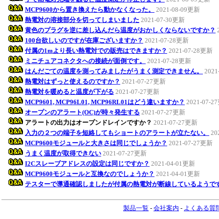
MCP9600から置き換えたら動かなくなった。
2021-08-09更新
熱電対の溶接部分を切ってしまいました
2021-07-30更新
黄色のプラグを逆に差し込んだら温度がおかしくならないですか？
100台欲しいのですが在庫ございますか？
2021-07-28更新
付属の1mより長い熱電対での販売はできますか？
2021-07-28更新
ミニチュアコネクタへの接続が面倒です。
2021-07-28更新
はんだごての温度を測ってみましたがうまく測定できません。
2021
熱電対はずっと使えるのですか？
2021-07-27更新
熱電対を暖めると温度が下がる
2021-07-27更新
MCP9601, MCP96L01, MCP96RL01はどう違いますか？
2021-07-
オープンのアラート(OC)が時々発生する
2021-07-27更新
アラートの出力はオープンドレインですか？
2021-07-27更新
入力の２つの端子を短絡してもショートのアラートが立たない。
20
MCP9600モジュールと大きさは同じでしょうか？
2021-07-27更新
うまく温度が取得できない
2021-07-27更新
I2Cスレーブアドレスの設定は同じですか？
2021-04-01更新
MCP9600モジュールと互換なのでしょうか？
2021-04-01更新
テスターで導通確認しましたが付属の熱電対が断線しているようで
製品一覧
-
会社案内
-
よくある質