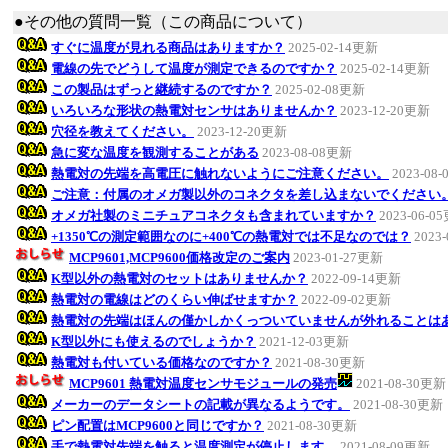
●その他の質問一覧（この商品について）
すぐに温度が見れる商品はありますか？
2025-02-14更新
電線の先でどうして温度が測定できるのですか？
2025-02-14更新
この製品はずっと継続するのですか？
2025-02-08更新
いろいろな形状の熱電対センサはありませんか？
2023-12-20更新
穴径を教えてください。
2023-12-20更新
急に変な温度を観測することがある
2023-08-08更新
熱電対の先端を高電圧に触れないようにご注意ください。
2023-08
ご注意：付属のオメガ製以外のコネクタを差し込まないでください
オメガ社製のミニチュアコネクタも含まれていますか？
2023-06-0
+1350℃の測定範囲なのに+400℃の熱電対では不足なのでは？
2023
MCP9601,MCP9600価格改定のご案内
2023-01-27更新
K型以外の熱電対のセットはありませんか？
2022-09-14更新
熱電対の電線はどのくらい伸ばせますか？
2022-09-02更新
熱電対の先端はほんの僅かしかくっついていませんが外れることは
K型以外にも使えるのでしょうか？
2021-12-03更新
熱電対も付いている価格なのですか？
2021-08-30更新
MCP9601 熱電対温度センサモジュールの発売
2021-08-30更新
メーカーのデータシートの記載が異なるようです。
2021-08-30更新
ピン配置はMCP9600と同じですか？
2021-08-30更新
手で熱電対先端を触ると温度測定が停止します。
2021-08-09更新