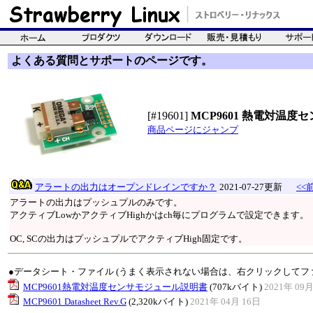
よくある質問とサポートのページです。
[#19601]
MCP9601 熱電対温
商品ページにジャンプ
アラートの出力はオープンドレインですか？
2021-07-27更新
<<
アラートの出力はプッシュプルのみです。
アクティブLowかアクティブHighかはch毎にプログラムで設定できます。
OC, SCの出力はプッシュプルでアクティブHigh固定です。
●データシート・ファイル (うまく表示されない場合は、右クリックしてフ
MCP9601熱電対温度センサモジュール説明書
(707kバイト)
2021年 09月
MCP9601 Datasheet Rev.G
(2,320kバイト)
2021年 04月 16日