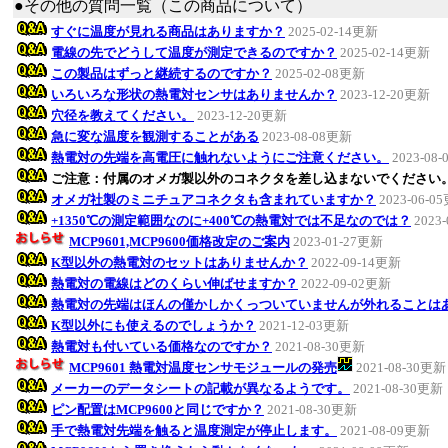
●その他の質問一覧（この商品について）
すぐに温度が見れる商品はありますか？
2025-02-14更新
電線の先でどうして温度が測定できるのですか？
2025-02-14更新
この製品はずっと継続するのですか？
2025-02-08更新
いろいろな形状の熱電対センサはありませんか？
2023-12-20更新
穴径を教えてください。
2023-12-20更新
急に変な温度を観測することがある
2023-08-08更新
熱電対の先端を高電圧に触れないようにご注意ください。
2023-08
ご注意：付属のオメガ製以外のコネクタを差し込まないでください
オメガ社製のミニチュアコネクタも含まれていますか？
2023-06-0
+1350℃の測定範囲なのに+400℃の熱電対では不足なのでは？
2023
MCP9601,MCP9600価格改定のご案内
2023-01-27更新
K型以外の熱電対のセットはありませんか？
2022-09-14更新
熱電対の電線はどのくらい伸ばせますか？
2022-09-02更新
熱電対の先端はほんの僅かしかくっついていませんが外れることは
K型以外にも使えるのでしょうか？
2021-12-03更新
熱電対も付いている価格なのですか？
2021-08-30更新
MCP9601 熱電対温度センサモジュールの発売
2021-08-30更新
メーカーのデータシートの記載が異なるようです。
2021-08-30更新
ピン配置はMCP9600と同じですか？
2021-08-30更新
手で熱電対先端を触ると温度測定が停止します。
2021-08-09更新