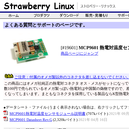
よくある質問とサポートのページです。
[#19601]
MCP9601 熱電対温
商品ページにジャンプ
ご注意：付属のオメガ製以外のコネクタを差し込まないでください
この商品にはオメガ社純正の熱電対コネクタ オス・メスがセットになって
数100円で売られているオメガ製っぽい熱電対は中国製の偽物ですので、
くなってしまいます。まともなコネクタを採用している製品ならK型熱電対
●データシート・ファイル (うまく表示されない場合は、右クリックしてフ
MCP9601熱電対温度センサモジュール説明書
(707kバイト)
2021年 09月
MCP9601 Datasheet Rev.G
(2,320kバイト)
2021年 04月 16日