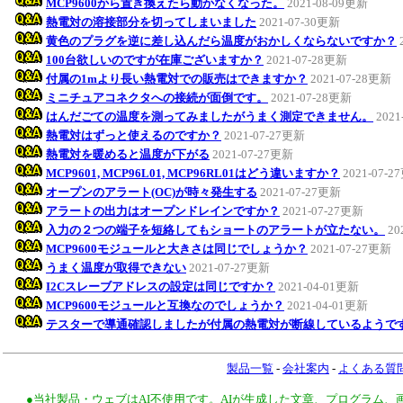
MCP9600から置き換えたら動かなくなった。
2021-08-09更新
熱電対の溶接部分を切ってしまいました
2021-07-30更新
黄色のプラグを逆に差し込んだら温度がおかしくならないですか？
100台欲しいのですが在庫ございますか？
2021-07-28更新
付属の1mより長い熱電対での販売はできますか？
2021-07-28更新
ミニチュアコネクタへの接続が面倒です。
2021-07-28更新
はんだごての温度を測ってみましたがうまく測定できません。
2021
熱電対はずっと使えるのですか？
2021-07-27更新
熱電対を暖めると温度が下がる
2021-07-27更新
MCP9601, MCP96L01, MCP96RL01はどう違いますか？
2021-07-
オープンのアラート(OC)が時々発生する
2021-07-27更新
アラートの出力はオープンドレインですか？
2021-07-27更新
入力の２つの端子を短絡してもショートのアラートが立たない。
20
MCP9600モジュールと大きさは同じでしょうか？
2021-07-27更新
うまく温度が取得できない
2021-07-27更新
I2Cスレーブアドレスの設定は同じですか？
2021-04-01更新
MCP9600モジュールと互換なのでしょうか？
2021-04-01更新
テスターで導通確認しましたが付属の熱電対が断線しているようで
製品一覧
-
会社案内
-
よくある質
●当社製品・ウェブはAI不使用です。AIが生成した文章、プログラム