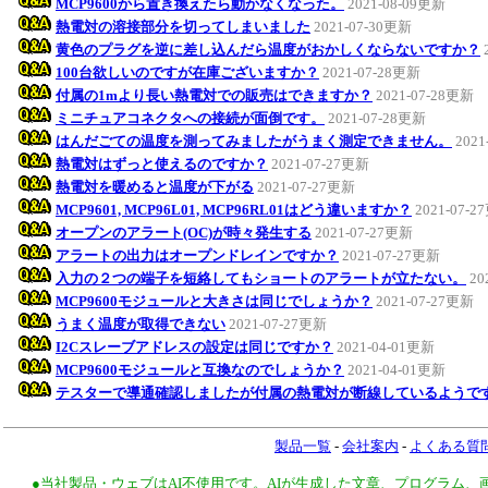
MCP9600から置き換えたら動かなくなった。
2021-08-09更新
熱電対の溶接部分を切ってしまいました
2021-07-30更新
黄色のプラグを逆に差し込んだら温度がおかしくならないですか？
100台欲しいのですが在庫ございますか？
2021-07-28更新
付属の1mより長い熱電対での販売はできますか？
2021-07-28更新
ミニチュアコネクタへの接続が面倒です。
2021-07-28更新
はんだごての温度を測ってみましたがうまく測定できません。
2021
熱電対はずっと使えるのですか？
2021-07-27更新
熱電対を暖めると温度が下がる
2021-07-27更新
MCP9601, MCP96L01, MCP96RL01はどう違いますか？
2021-07-
オープンのアラート(OC)が時々発生する
2021-07-27更新
アラートの出力はオープンドレインですか？
2021-07-27更新
入力の２つの端子を短絡してもショートのアラートが立たない。
20
MCP9600モジュールと大きさは同じでしょうか？
2021-07-27更新
うまく温度が取得できない
2021-07-27更新
I2Cスレーブアドレスの設定は同じですか？
2021-04-01更新
MCP9600モジュールと互換なのでしょうか？
2021-04-01更新
テスターで導通確認しましたが付属の熱電対が断線しているようで
製品一覧
-
会社案内
-
よくある質
●当社製品・ウェブはAI不使用です。AIが生成した文章、プログラム