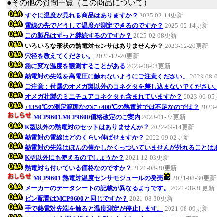
●その他の質問一覧（この商品について）
すぐに温度が見れる商品はありますか？
2025-02-14更新
電線の先でどうして温度が測定できるのですか？
2025-02-14更新
この製品はずっと継続するのですか？
2025-02-08更新
いろいろな形状の熱電対センサはありませんか？
2023-12-20更新
穴径を教えてください。
2023-12-20更新
急に変な温度を観測することがある
2023-08-08更新
熱電対の先端を高電圧に触れないようにご注意ください。
2023-08
ご注意：付属のオメガ製以外のコネクタを差し込まないでください
オメガ社製のミニチュアコネクタも含まれていますか？
2023-06-0
+1350℃の測定範囲なのに+400℃の熱電対では不足なのでは？
2023
MCP9601,MCP9600価格改定のご案内
2023-01-27更新
K型以外の熱電対のセットはありませんか？
2022-09-14更新
熱電対の電線はどのくらい伸ばせますか？
2022-09-02更新
熱電対の先端はほんの僅かしかくっついていませんが外れることは
K型以外にも使えるのでしょうか？
2021-12-03更新
熱電対も付いている価格なのですか？
2021-08-30更新
MCP9601 熱電対温度センサモジュールの発売
2021-08-30更新
メーカーのデータシートの記載が異なるようです。
2021-08-30更新
ピン配置はMCP9600と同じですか？
2021-08-30更新
手で熱電対先端を触ると温度測定が停止します。
2021-08-09更新