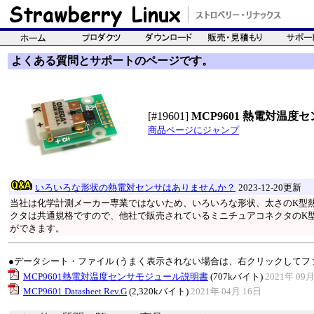
よくある質問とサポートのページです。
[#19601]
MCP9601 熱電対温
商品ページにジャンプ
いろいろな形状の熱電対センサはありませんか？
2023-12-20更新
当社は化学計測メーカー専業ではないため、いろいろな形状、太さのK型
クタは共通規格ですので、他社で販売されているミニチュアコネクタのK型熱
ができます。
●データシート・ファイル (うまく表示されない場合は、右クリックしてフ
MCP9601熱電対温度センサモジュール説明書
(707kバイト)
2021年 09月
MCP9601 Datasheet Rev.G
(2,320kバイト)
2021年 04月 16日