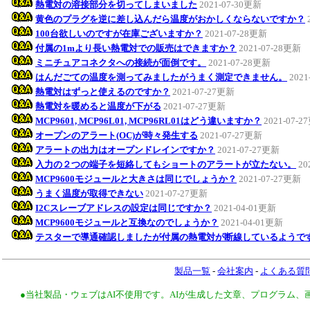
熱電対の溶接部分を切ってしまいました
2021-07-30更新
黄色のプラグを逆に差し込んだら温度がおかしくならないですか？
100台欲しいのですが在庫ございますか？
2021-07-28更新
付属の1mより長い熱電対での販売はできますか？
2021-07-28更新
ミニチュアコネクタへの接続が面倒です。
2021-07-28更新
はんだごての温度を測ってみましたがうまく測定できません。
2021
熱電対はずっと使えるのですか？
2021-07-27更新
熱電対を暖めると温度が下がる
2021-07-27更新
MCP9601, MCP96L01, MCP96RL01はどう違いますか？
2021-07-
オープンのアラート(OC)が時々発生する
2021-07-27更新
アラートの出力はオープンドレインですか？
2021-07-27更新
入力の２つの端子を短絡してもショートのアラートが立たない。
20
MCP9600モジュールと大きさは同じでしょうか？
2021-07-27更新
うまく温度が取得できない
2021-07-27更新
I2Cスレーブアドレスの設定は同じですか？
2021-04-01更新
MCP9600モジュールと互換なのでしょうか？
2021-04-01更新
テスターで導通確認しましたが付属の熱電対が断線しているようで
製品一覧
-
会社案内
-
よくある質
●当社製品・ウェブはAI不使用です。AIが生成した文章、プログラム