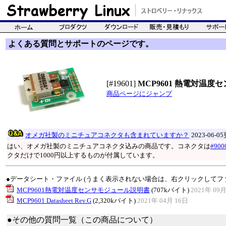
よくある質問とサポートのページです。
[#19601]
MCP9601 熱電対温
商品ページにジャンプ
オメガ社製のミニチュアコネクタも含まれていますか？
2023-06-0
はい、オメガ社製のミニチュアコネクタ込みの商品です。コネクタは
#900
クタだけで1000円以上するものが付属しています。
●データシート・ファイル (うまく表示されない場合は、右クリックしてフ
MCP9601熱電対温度センサモジュール説明書
(707kバイト)
2021年 09月
MCP9601 Datasheet Rev.G
(2,320kバイト)
2021年 04月 16日
●その他の質問一覧（この商品について）