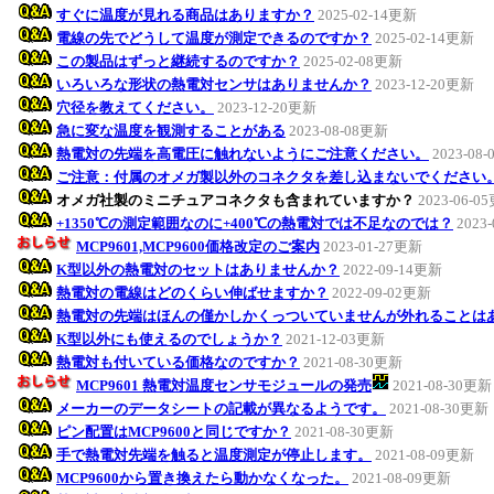
すぐに温度が見れる商品はありますか？
2025-02-14更新
電線の先でどうして温度が測定できるのですか？
2025-02-14更新
この製品はずっと継続するのですか？
2025-02-08更新
いろいろな形状の熱電対センサはありませんか？
2023-12-20更新
穴径を教えてください。
2023-12-20更新
急に変な温度を観測することがある
2023-08-08更新
熱電対の先端を高電圧に触れないようにご注意ください。
2023-08
ご注意：付属のオメガ製以外のコネクタを差し込まないでください
オメガ社製のミニチュアコネクタも含まれていますか？
2023-06-0
+1350℃の測定範囲なのに+400℃の熱電対では不足なのでは？
2023
MCP9601,MCP9600価格改定のご案内
2023-01-27更新
K型以外の熱電対のセットはありませんか？
2022-09-14更新
熱電対の電線はどのくらい伸ばせますか？
2022-09-02更新
熱電対の先端はほんの僅かしかくっついていませんが外れることは
K型以外にも使えるのでしょうか？
2021-12-03更新
熱電対も付いている価格なのですか？
2021-08-30更新
MCP9601 熱電対温度センサモジュールの発売
2021-08-30更新
メーカーのデータシートの記載が異なるようです。
2021-08-30更新
ピン配置はMCP9600と同じですか？
2021-08-30更新
手で熱電対先端を触ると温度測定が停止します。
2021-08-09更新
MCP9600から置き換えたら動かなくなった。
2021-08-09更新