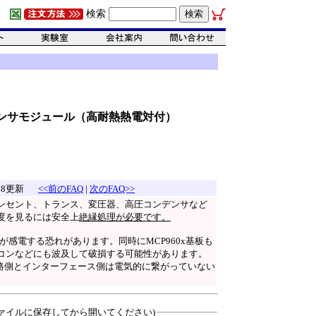
検索
度センサモジュール（高耐熱熱電対付）
-08更新
<<前のFAQ
|
次のFAQ>>
ンセント、トランス、変圧器、高圧コンデンサなど
度を見るには安全上
絶縁処理が必要です。
が感電する恐れがあります。同時にMCP960x基板も
コンなどにも波及して破損する可能性があります。
回路側とインターフェース側は電気的に繋がっていない
ァイルに保存してから開いてください)