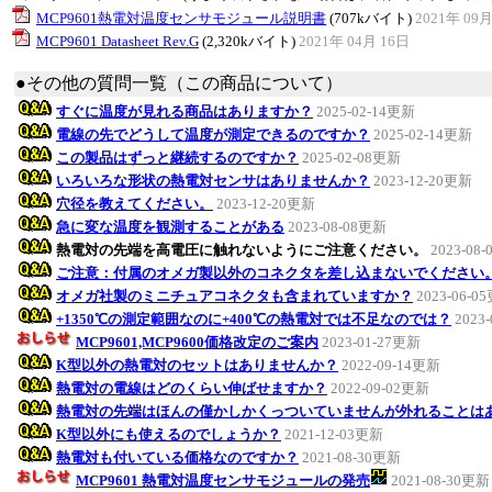
MCP9601熱電対温度センサモジュール説明書
(707kバイト)
2021年 09月
MCP9601 Datasheet Rev.G
(2,320kバイト)
2021年 04月 16日
●その他の質問一覧（この商品について）
すぐに温度が見れる商品はありますか？
2025-02-14更新
電線の先でどうして温度が測定できるのですか？
2025-02-14更新
この製品はずっと継続するのですか？
2025-02-08更新
いろいろな形状の熱電対センサはありませんか？
2023-12-20更新
穴径を教えてください。
2023-12-20更新
急に変な温度を観測することがある
2023-08-08更新
熱電対の先端を高電圧に触れないようにご注意ください。
2023-08
ご注意：付属のオメガ製以外のコネクタを差し込まないでください
オメガ社製のミニチュアコネクタも含まれていますか？
2023-06-0
+1350℃の測定範囲なのに+400℃の熱電対では不足なのでは？
2023
MCP9601,MCP9600価格改定のご案内
2023-01-27更新
K型以外の熱電対のセットはありませんか？
2022-09-14更新
熱電対の電線はどのくらい伸ばせますか？
2022-09-02更新
熱電対の先端はほんの僅かしかくっついていませんが外れることは
K型以外にも使えるのでしょうか？
2021-12-03更新
熱電対も付いている価格なのですか？
2021-08-30更新
MCP9601 熱電対温度センサモジュールの発売
2021-08-30更新