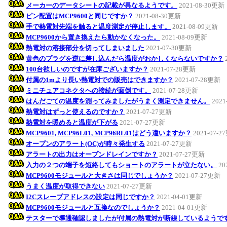
メーカーのデータシートの記載が異なるようです。
2021-08-30更新
ピン配置はMCP9600と同じですか？
2021-08-30更新
手で熱電対先端を触ると温度測定が停止します。
2021-08-09更新
MCP9600から置き換えたら動かなくなった。
2021-08-09更新
熱電対の溶接部分を切ってしまいました
2021-07-30更新
黄色のプラグを逆に差し込んだら温度がおかしくならないですか？
100台欲しいのですが在庫ございますか？
2021-07-28更新
付属の1mより長い熱電対での販売はできますか？
2021-07-28更新
ミニチュアコネクタへの接続が面倒です。
2021-07-28更新
はんだごての温度を測ってみましたがうまく測定できません。
2021
熱電対はずっと使えるのですか？
2021-07-27更新
熱電対を暖めると温度が下がる
2021-07-27更新
MCP9601, MCP96L01, MCP96RL01はどう違いますか？
2021-07-
オープンのアラート(OC)が時々発生する
2021-07-27更新
アラートの出力はオープンドレインですか？
2021-07-27更新
入力の２つの端子を短絡してもショートのアラートが立たない。
20
MCP9600モジュールと大きさは同じでしょうか？
2021-07-27更新
うまく温度が取得できない
2021-07-27更新
I2Cスレーブアドレスの設定は同じですか？
2021-04-01更新
MCP9600モジュールと互換なのでしょうか？
2021-04-01更新
テスターで導通確認しましたが付属の熱電対が断線しているようで