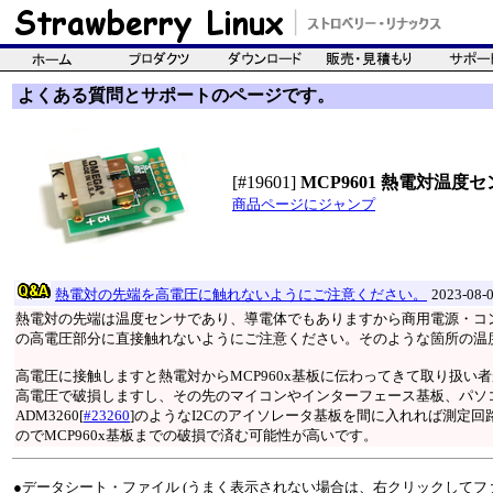
よくある質問とサポートのページです。
[#19601]
MCP9601 熱電対温
商品ページにジャンプ
熱電対の先端を高電圧に触れないようにご注意ください。
2023-08
熱電対の先端は温度センサであり、導電体でもありますから商用電源・コ
の高電圧部分に直接触れないようにご注意ください。そのような箇所の温
高電圧に接触しますと熱電対からMCP960x基板に伝わってきて取り扱い者
高電圧で破損しますし、その先のマイコンやインターフェース基板、パソ
ADM3260[
#23260
]のようなI2Cのアイソレータ基板を間に入れれば測定
のでMCP960x基板までの破損で済む可能性が高いです。
●データシート・ファイル (うまく表示されない場合は、右クリックしてフ