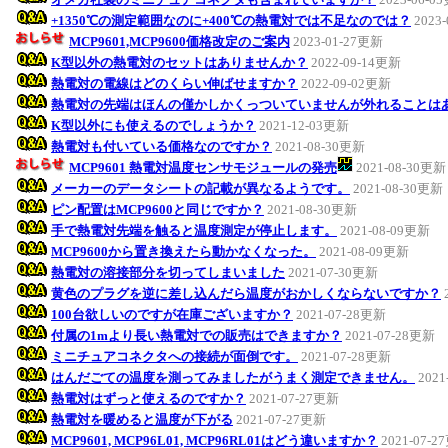
+1350℃の測定範囲なのに+400℃の熱電対では不足なのでは？
2023
MCP9601,MCP9600価格改定のご案内
2023-01-27更新
K型以外の熱電対のセットはありませんか？
2022-09-14更新
熱電対の電線はどのくらい伸ばせますか？
2022-09-02更新
熱電対の先端はほんの僅かしかくっついていませんが外れることは
K型以外にも使えるのでしょうか？
2021-12-03更新
熱電対も付いている価格なのですか？
2021-08-30更新
MCP9601 熱電対温度センサモジュールの発売
2021-08-30更新
メーカーのデータシートの記載が異なるようです。
2021-08-30更新
ピン配置はMCP9600と同じですか？
2021-08-30更新
手で熱電対先端を触ると温度測定が停止します。
2021-08-09更新
MCP9600から置き換えたら動かなくなった。
2021-08-09更新
熱電対の溶接部分を切ってしまいました
2021-07-30更新
黄色のプラグを逆に差し込んだら温度がおかしくならないですか？
100台欲しいのですが在庫ございますか？
2021-07-28更新
付属の1mより長い熱電対での販売はできますか？
2021-07-28更新
ミニチュアコネクタへの接続が面倒です。
2021-07-28更新
はんだごての温度を測ってみましたがうまく測定できません。
2021
熱電対はずっと使えるのですか？
2021-07-27更新
熱電対を暖めると温度が下がる
2021-07-27更新
MCP9601, MCP96L01, MCP96RL01はどう違いますか？
2021-07-