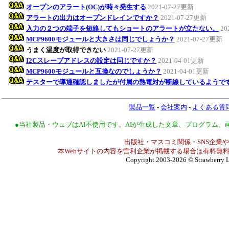
オープンのアラート(OC)が時々発生する
2021-07-27更新
アラートの出力はオープンドレインですか？
2021-07-27更新
入力の２つの端子を短絡してもショートのアラートが立たない。
20
MCP9600モジュールと大きさは同じでしょうか？
2021-07-27更新
うまく温度が取得できない
2021-07-27更新
I2Cスレーブアドレスの設定は同じですか？
2021-04-01更新
MCP9600モジュールと互換なのでしょうか？
2021-04-01更新
テスターで導通確認しましたが付属の熱電対が断線しているようで
製品一覧
-
会社案内
-
よくある質
●当社製品・ウェブはAI不使用です。AIが生成した文章、プログラム
出版社・マスコミ関係・SNS企業や
本Webサイトの内容を営利企業が掲載する場合は有料無料
Copyright 2003-2026
© Strawberry L