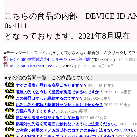
こちらの商品の内部 DEVICE ID AND 
0x4111
となっております。2021年8月現在
●データシート・ファイル (うまく表示されない場合は、右クリックしてフ
MCP9601熱電対温度センサモジュール説明書
(707kバイト)
2021年 09月
MCP9601 Datasheet Rev.G
(2,320kバイト)
2021年 04月 16日
●その他の質問一覧（この商品について）
すぐに温度が見れる商品はありますか？
2025-02-14更新
電線の先でどうして温度が測定できるのですか？
2025-02-14更新
この製品はずっと継続するのですか？
2025-02-08更新
いろいろな形状の熱電対センサはありませんか？
2023-12-20更新
穴径を教えてください。
2023-12-20更新
急に変な温度を観測することがある
2023-08-08更新
熱電対の先端を高電圧に触れないようにご注意ください。
2023-08
ご注意：付属のオメガ製以外のコネクタを差し込まないでください
オメガ社製のミニチュアコネクタも含まれていますか？
2023-06-0