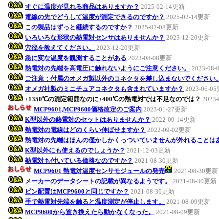
すぐに温度が見れる商品はありますか？
2025-02-14更新
電線の先でどうして温度が測定できるのですか？
2025-02-14更新
この製品はずっと継続するのですか？
2025-02-08更新
いろいろな形状の熱電対センサはありませんか？
2023-12-20更新
穴径を教えてください。
2023-12-20更新
急に変な温度を観測することがある
2023-08-08更新
熱電対の先端を高電圧に触れないようにご注意ください。
2023-08
ご注意：付属のオメガ製以外のコネクタを差し込まないでください
オメガ社製のミニチュアコネクタも含まれていますか？
2023-06-0
+1350℃の測定範囲なのに+400℃の熱電対では不足なのでは？
2023
MCP9601,MCP9600価格改定のご案内
2023-01-27更新
K型以外の熱電対のセットはありませんか？
2022-09-14更新
熱電対の電線はどのくらい伸ばせますか？
2022-09-02更新
熱電対の先端はほんの僅かしかくっついていませんが外れることは
K型以外にも使えるのでしょうか？
2021-12-03更新
熱電対も付いている価格なのですか？
2021-08-30更新
MCP9601 熱電対温度センサモジュールの発売
2021-08-30更新
メーカーのデータシートの記載が異なるようです。
2021-08-30更新
ピン配置はMCP9600と同じですか？
2021-08-30更新
手で熱電対先端を触ると温度測定が停止します。
2021-08-09更新
MCP9600から置き換えたら動かなくなった。
2021-08-09更新