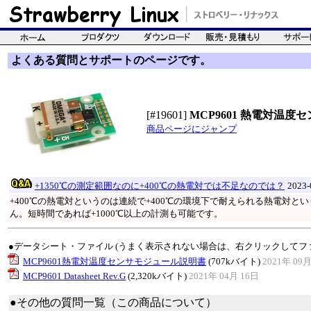
よくある質問とサポートのページです。
[#19601]
MCP9601 熱電対温
商品ページにジャンプ
+1350℃の測定範囲なのに+400℃の熱電対では不足なのでは？
2023
+400℃の熱電対というのは連続で+400℃の環境下で耐えられる熱電対とい
ん。短時間であれば+1000℃以上の計測も可能です。
●データシート・ファイル (うまく表示されない場合は、右クリックしてフ
MCP9601熱電対温度センサモジュール説明書
(707kバイト)
2021年 09月
MCP9601 Datasheet Rev.G
(2,320kバイト)
2021年 04月 16日
●その他の質問一覧（この商品について）