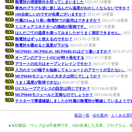
熱電対の溶接部分を切ってしまいました
2021-07-30更新
黄色のプラグを逆に差し込んだら温度がおかしくならないですか？
100台欲しいのですが在庫ございますか？
2021-07-28更新
付属の1mより長い熱電対での販売はできますか？
2021-07-28更新
ミニチュアコネクタへの接続が面倒です。
2021-07-28更新
はんだごての温度を測ってみましたがうまく測定できません。
2021
熱電対はずっと使えるのですか？
2021-07-27更新
熱電対を暖めると温度が下がる
2021-07-27更新
MCP9601, MCP96L01, MCP96RL01はどう違いますか？
2021-07-
オープンのアラート(OC)が時々発生する
2021-07-27更新
アラートの出力はオープンドレインですか？
2021-07-27更新
入力の２つの端子を短絡してもショートのアラートが立たない。
20
MCP9600モジュールと大きさは同じでしょうか？
2021-07-27更新
うまく温度が取得できない
2021-07-27更新
I2Cスレーブアドレスの設定は同じですか？
2021-04-01更新
MCP9600モジュールと互換なのでしょうか？
2021-04-01更新
テスターで導通確認しましたが付属の熱電対が断線しているようで
製品一覧
-
会社案内
-
よくある質
●当社製品・ウェブはAI不使用です。AIが生成した文章、プログラム