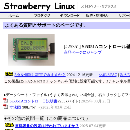
よくある質問とサポートのページです。
[#25351]
Si5351Aコントロール
商品ページにジャンプ
3chを個別に設定できますか？
2024-12-16更新
<<前のFAQ
|
次のF
この製品はch0とch1の２チャンネルを個別に設定可能です。3チャンネル
●データシート・ファイル (うまく表示されない場合は、右クリックしてフ
Si5351Aコントローラ説明書
(933kバイト)
2025年 03月 25日
寸法図
(88kバイト)
2025年 03月 25日
●その他の質問一覧（この商品について）
負荷容量の設定は行われていますか？
2025-07-04更新