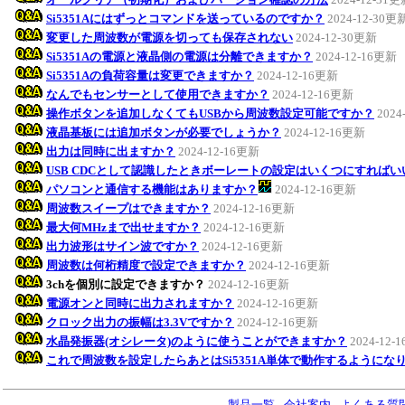
Si5351Aにはずっとコマンドを送っているのですか？
2024-12-30更
変更した周波数が電源を切っても保存されない
2024-12-30更新
Si5351Aの電源と液晶側の電源は分離できますか？
2024-12-16更新
Si5351Aの負荷容量は変更できますか？
2024-12-16更新
なんでもセンサーとして使用できますか？
2024-12-16更新
操作ボタンを追加しなくてもUSBから周波数設定可能ですか？
2024
液晶基板には追加ボタンが必要でしょうか？
2024-12-16更新
出力は同時に出ますか？
2024-12-16更新
USB CDCとして認識したときボーレートの設定はいくつにすれば
パソコンと通信する機能はありますか？
2024-12-16更新
周波数スイープはできますか？
2024-12-16更新
最大何MHzまで出せますか？
2024-12-16更新
出力波形はサイン波ですか？
2024-12-16更新
周波数は何桁精度で設定できますか？
2024-12-16更新
3chを個別に設定できますか？
2024-12-16更新
電源オンと同時に出力されますか？
2024-12-16更新
クロック出力の振幅は3.3Vですか？
2024-12-16更新
水晶発振器(オシレータ)のように使うことができますか？
2024-12-
これで周波数を設定したらあとはSi5351A単体で動作するようにな
製品一覧
-
会社案内
-
よくある質