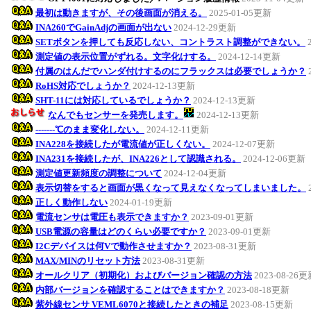
最初は動きますが、その後画面が消える。
2025-01-05更新
INA260でGainAdjの画面が出ない
2024-12-29更新
SETボタンを押しても反応しない、コントラスト調整ができない。
測定値の表示位置がずれる。文字化けする。
2024-12-14更新
付属のはんだでハンダ付けするのにフラックスは必要でしょうか？
RoHS対応でしょうか？
2024-12-13更新
SHT-11には対応しているでしょうか？
2024-12-13更新
なんでもセンサーを発売します。
2024-12-13更新
-------℃のまま変化しない。
2024-12-11更新
INA228を接続したが電流値が正しくない。
2024-12-07更新
INA231を接続したが、INA226として認識される。
2024-12-06更新
測定値更新頻度の調整について
2024-12-04更新
表示切替をすると画面が黒くなって見えなくなってしまいました。
正しく動作しない
2024-01-19更新
電流センサは電圧も表示できますか？
2023-09-01更新
USB電源の容量はどのくらい必要ですか？
2023-09-01更新
I2Cデバイスは何Vで動作させますか？
2023-08-31更新
MAX/MINのリセット方法
2023-08-31更新
オールクリア（初期化）およびバージョン確認の方法
2023-08-26
内部バージョンを確認することはできますか？
2023-08-18更新
紫外線センサ VEML6070と接続したときの補足
2023-08-15更新