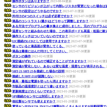
操作ボタンはありますか？
2023-08-04更新
センサのリビジョンが上がって内部レジスタが変更になった場合は
センサの設定はどうやるのですか？
2023-07-31更新
外付けの4つのスイッチは必ず必要ですか？
2023-07-30更新
液晶のコントラスト(濃さ)はどうやって調整しますか？
2023-07-3
ある方法でプログラムの書き換えに成功しました。元のプログラム
温度センサと組み合わせた場合、この表示ボードも高温・低温に耐
操作スイッチはついていないのですか？
2023-07-30更新
I2C接続のLCDとしては使用できますか？
2023-07-30更新
使っていると液晶面が変色してくる。
2023-07-30更新
液晶は最後にはんだ付けしてください。
2023-07-30更新
ボタンの操作
2023-02-02更新
測定値がずれているので補正することができますか？
2023-02-02
測定値が変化しない、あるいは変な温度・湿度などが表示される。
SHT-21,SHT-25を接続した場合の説明
2023-02-02更新
接続したSHT-21が認識しない
2023-01-30更新
最高・最低は電源を切ったら消えますか？
2023-01-29更新
市販品の温湿度計とはどう違いますか？
2023-01-29更新
更新頻度はどのくらいですか？
2023-01-29更新
SPI接続のセンサには対応しますか？
2023-01-29更新
他社製センサでも使えますか？
2023-01-29更新
電流センサINA226, INA22xは種類がたくさんありますが自動認識