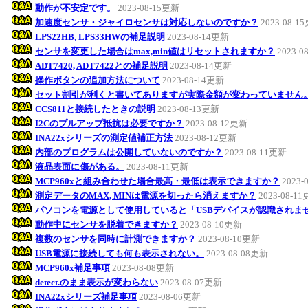
動作が不安定です。
2023-08-15更新
加速度センサ・ジャイロセンサは対応しないのですか？
2023-08-1
LPS22HB, LPS33HWの補足説明
2023-08-14更新
センサを変更した場合はmax,min値はリセットされますか？
2023-0
ADT7420, ADT7422との補足説明
2023-08-14更新
操作ボタンの追加方法について
2023-08-14更新
セット割引が利くと書いてありますが実際金額が変わっていません
CCS811と接続したときの説明
2023-08-13更新
I2Cのプルアップ抵抗は必要ですか？
2023-08-12更新
INA22xシリーズの測定値補正方法
2023-08-12更新
内部のプログラムは公開していないのですか？
2023-08-11更新
液晶表面に傷がある。
2023-08-11更新
MCP960xと組み合わせた場合最高・最低は表示できますか？
2023-
測定データのMAX, MINは電源を切ったら消えますか？
2023-08-1
パソコンを電源として使用していると「USBデバイスが認識されま
動作中にセンサを脱着できますか？
2023-08-10更新
複数のセンサを同時に計測できますか？
2023-08-10更新
USB電源に接続しても何も表示されない。
2023-08-08更新
MCP960x補足事項
2023-08-08更新
detect.のまま表示が変わらない
2023-08-07更新
INA22xシリーズ補足事項
2023-08-06更新