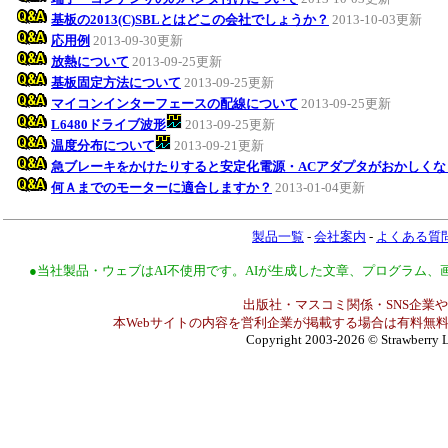
基板の2013(C)SBLとはどこの会社でしょうか？
2013-10-03更新
応用例
2013-09-30更新
放熱について
2013-09-25更新
基板固定方法について
2013-09-25更新
マイコンインターフェースの配線について
2013-09-25更新
L6480ドライブ波形
2013-09-25更新
温度分布について
2013-09-21更新
急ブレーキをかけたりすると安定化電源・ACアダプタがおかしくな
何Ａまでのモーターに適合しますか？
2013-01-04更新
製品一覧
-
会社案内
-
よくある質
●当社製品・ウェブはAI不使用です。AIが生成した文章、プログラム
出版社・マスコミ関係・SNS企業や
本Webサイトの内容を営利企業が掲載する場合は有料無料
Copyright 2003-2026
© Strawberry L