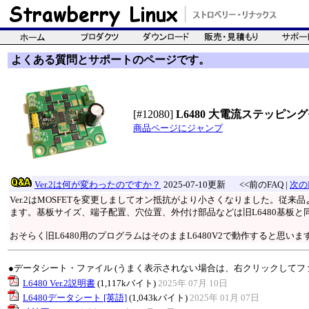
よくある質問とサポートのページです。
[#12080]
L6480 大電流ステッピング
商品ページにジャンプ
Ver.2は何が変わったのですか？
2025-07-10更新
<<前のFAQ |
次のF
Ver.2はMOSFETを変更しましてオン抵抗がより小さくなりました。従
ます。基板サイズ、端子配置、穴位置、外付け部品などは旧L6480基板と
おそらく旧L6480用のプログラムはそのままL6480V2で動作すると思いま
●データシート・ファイル (うまく表示されない場合は、右クリックしてフ
L6480 Ver.2説明書
(1,117kバイト)
2025年 07月 10日
L6480データシート [英語]
(1,043kバイト)
2025年 01月 07日