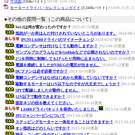
寸法図
(104kバイト)
2013年 10月 19日
モータードライバ・セレクションガイド
(3,540kバイト)
2018年 01月 2
●その他の質問一覧（この商品について）
Ver.2は何が変わったのですか？
2025-07-10更新
抵抗が一か所はんだ付けされていないところがあります。
2024-08
[PCN] L6480ドライバのマイナーチェンジ
2024-02-07更新
電解コンデンサは付けなくても動作しますか？
2023-09-28更新
サンプルプログラムなどをGitHubなどで公開されないのですか？
2
2つを同時に制御してもぴったり同時に止まらない。
2020-10-08更
電源を接続しましたがVREGの電圧が出ません。
2020-07-22更新
DCファンは必ず必要ですか？
2013-10-30更新
電解コンデンサはなぜはじめから実装していないですか？
2013-10
駆動するモーターは12V以下なのですが大丈夫でしょうか？
2013-1
SPIで配線しましたが動作しません。
2013-10-16更新
12V以下で動作できますか？
2013-10-16更新
固定ネジの径を教えてください。
2013-10-16更新
L6480ドライバキットを発売いたしました。
2013-10-16更新
JP1ジャンパーピンについて
2013-10-12更新
ステッピングモーターと一体化することはできますか？
2013-10-1
オン抵抗はどのくらいですか？
2013-10-08更新
端子・コンデンサののハンダ付けについて
2013-10-03更新